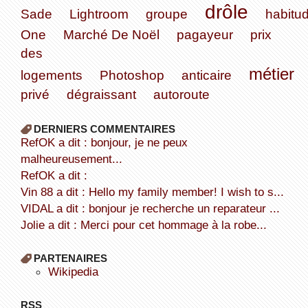
drôle
Sade
Lightroom
groupe
habitu
One
Marché De Noël
pagayeur
prix
des
métier
logements
Photoshop
anticaire
privé
dégraissant
autoroute
DERNIERS COMMENTAIRES
refOK a dit : bonjour, je ne peux
malheureusement...
refOK a dit :
Vin 88 a dit : Hello my family member! I wish to s...
VIDAL a dit : bonjour je recherche un reparateur ...
Jolie a dit : Merci pour cet hommage à la robe...
PARTENAIRES
wikipedia
RSS