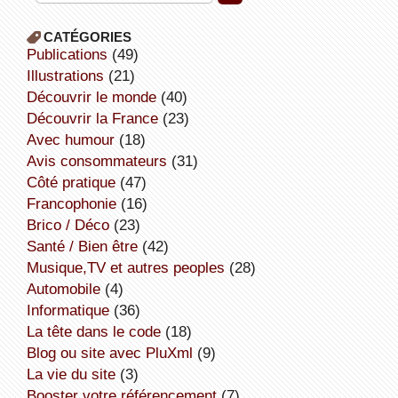
CATÉGORIES
publications
(49)
illustrations
(21)
découvrir le monde
(40)
découvrir la France
(23)
avec humour
(18)
avis consommateurs
(31)
côté pratique
(47)
Francophonie
(16)
Brico / Déco
(23)
Santé / Bien être
(42)
Musique,TV et autres peoples
(28)
Automobile
(4)
informatique
(36)
la tête dans le code
(18)
Blog ou site avec PluXml
(9)
la vie du site
(3)
booster votre référencement
(7)