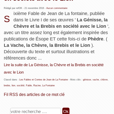
Rédigé par refOK -
21 novembre 2016
-
Aucun commentaire
ixième Fable de Jean de La fontaine, publiée
S
dans le Livre I de ses œuvres '
La Génisse, la
Chèvre et la Brebis en société avec le Lion
',
avec un titre assez long est également inspirée des
publications de Ésope ET cette fois-ci de
Phèdre
. (
La Vache, la Chèvre, la Brebis et le Lion
).
Découverte du texte et surtout illustrations et
références donc ...
Lire la suite de La Génisse, la Chèvre et la Brebis en société
avec le Lion
Classé dans :
Les Fables et Contes de Jean de La Fontaine
- Mots clés :
génisse
,
vache
,
chèvre
,
brebis
,
lion
,
société
,
Fable
,
Racine
,
La Fontaine
Fil RSS des articles de ce mot clé