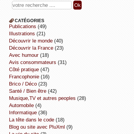
CATÉGORIES
publications
(49)
illustrations
(21)
découvrir le monde
(40)
découvrir la France
(23)
avec humour
(18)
avis consommateurs
(31)
côté pratique
(47)
Francophonie
(16)
Brico / Déco
(23)
Santé / Bien être
(42)
Musique,TV et autres peoples
(28)
Automobile
(4)
informatique
(36)
la tête dans le code
(18)
Blog ou site avec PluXml
(9)
la vie du site
(3)