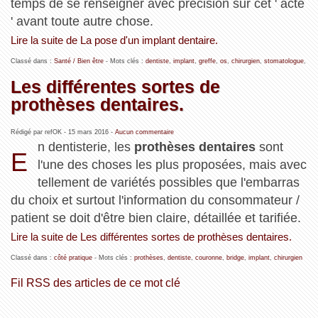
temps de se renseigner avec précision sur cet ' acte
' avant toute autre chose.
Lire la suite de La pose d'un implant dentaire.
Classé dans :
Santé / Bien être
- Mots clés :
dentiste
,
implant
,
greffe
,
os
,
chirurgien
,
stomatologue
,
Les différentes sortes de
prothèses dentaires.
Rédigé par refOK -
15 mars 2016
-
Aucun commentaire
n dentisterie, les
prothèses dentaires
sont
E
l'une des choses les plus proposées, mais avec
tellement de variétés possibles que l'embarras
du choix et surtout l'information du consommateur /
patient se doit d'être bien claire, détaillée et tarifiée.
Lire la suite de Les différentes sortes de prothèses dentaires.
Classé dans :
côté pratique
- Mots clés :
prothèses
,
dentiste
,
couronne
,
bridge
,
implant
,
chirurgien
Fil RSS des articles de ce mot clé