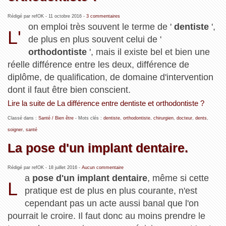
Rédigé par refOK -
11 octobre 2016
-
3 commentaires
on emploi très souvent le terme de '
dentiste
',
L'
de plus en plus souvent celui de '
orthodontiste
', mais il existe bel et bien une
réelle différence entre les deux, différence de
diplôme, de qualification, de domaine d'intervention
dont il faut être bien conscient.
Lire la suite de La différence entre dentiste et orthodontiste ?
Classé dans :
Santé / Bien être
- Mots clés :
dentiste
,
orthodontiste
,
chirurgien
,
docteur
,
dents
,
soigner
,
santé
La pose d'un implant dentaire.
Rédigé par refOK -
18 juillet 2016
-
Aucun commentaire
a
pose d'un implant dentaire
, même si cette
L
pratique est de plus en plus courante, n'est
cependant pas un acte aussi banal que l'on
pourrait le croire. Il faut donc au moins prendre le