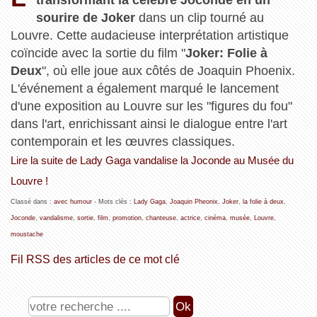
sourire de Joker
dans un clip tourné au
Louvre. Cette audacieuse interprétation artistique
coïncide avec la sortie du film "
Joker: Folie à
Deux
", où elle joue aux côtés de Joaquin Phoenix.
L'événement a également marqué le lancement
d'une exposition au Louvre sur les "figures du fou"
dans l'art, enrichissant ainsi le dialogue entre l'art
contemporain et les œuvres classiques.
Lire la suite de Lady Gaga vandalise la Joconde au Musée du
Louvre !
Classé dans :
avec humour
- Mots clés :
Lady Gaga
,
Joaquin Pheonix
,
Joker
,
la folie à deux
,
Joconde
,
vandalisme
,
sortie
,
film
,
promotion
,
chanteuse
,
actrice
,
cinéma
,
musée
,
Louvre
,
moustache
Fil RSS des articles de ce mot clé