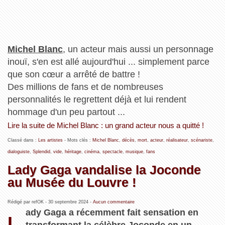
Michel Blanc
, un acteur mais aussi un personnage
inouï, s'en est allé aujourd'hui ... simplement parce
que son cœur a arrêté de battre !
Des millions de fans et de nombreuses
personnalités le regrettent déjà et lui rendent
hommage d'un peu partout ...
Lire la suite de Michel Blanc : un grand acteur nous a quitté !
Classé dans :
Les artistes
- Mots clés :
Michel Blanc
,
décès
,
mort
,
acteur
,
réalisateur
,
scénariste
,
dialoguiste
,
Splendid
,
vide
,
héritage
,
cinéma
,
spectacle
,
musique
,
fans
Lady Gaga vandalise la Joconde
au Musée du Louvre !
Rédigé par refOK -
30 septembre 2024
-
Aucun commentaire
ady Gaga a récemment fait sensation en
L
transformant la célèbre Joconde en un