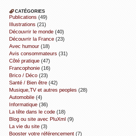
CATÉGORIES
publications
(49)
illustrations
(21)
découvrir le monde
(40)
découvrir la France
(23)
avec humour
(18)
avis consommateurs
(31)
côté pratique
(47)
Francophonie
(16)
Brico / Déco
(23)
Santé / Bien être
(42)
Musique,TV et autres peoples
(28)
Automobile
(4)
informatique
(36)
la tête dans le code
(18)
Blog ou site avec PluXml
(9)
la vie du site
(3)
booster votre référencement
(7)