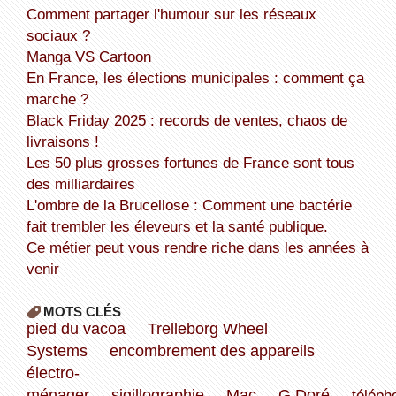
Comment partager l'humour sur les réseaux
sociaux ?
Manga VS Cartoon
En France, les élections municipales : comment ça
marche ?
Black Friday 2025 : records de ventes, chaos de
livraisons !
Les 50 plus grosses fortunes de France sont tous
des milliardaires
L'ombre de la Brucellose : Comment une bactérie
fait trembler les éleveurs et la santé publique.
Ce métier peut vous rendre riche dans les années à
venir
MOTS CLÉS
pied du vacoa
Trelleborg Wheel
Systems
encombrement des appareils
électro-
ménager
sigillographie
Mac
G.Doré
téléph