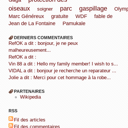
oiseaux
parc
gaspillage
soigner
Olym
Marc Généreux
gratuite
WDF
fable de
Jean de La Fontaine
Pamukale
DERNIERS COMMENTAIRES
refOK a dit : bonjour, je ne peux
malheureusement...
refOK a dit :
Vin 88 a dit : Hello my family member! I wish to s...
VIDAL a dit : bonjour je recherche un reparateur ...
Jolie a dit : Merci pour cet hommage à la robe...
PARTENAIRES
wikipedia
RSS
Fil des articles
Fil des commentaires