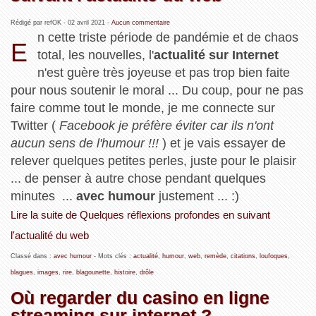
Rédigé par refOK -
02 avril 2021
-
Aucun commentaire
n cette triste période de pandémie et de chaos
E
total, les nouvelles, l'
actualité sur Internet
n'est guère très joyeuse et pas trop bien faite
pour nous soutenir le moral ... Du coup, pour ne pas
faire comme tout le monde, je me connecte sur
Twitter (
Facebook je préfère éviter car ils n'ont
aucun sens de l'humour !!!
) et je vais essayer de
relever quelques petites perles, juste pour le plaisir
... de penser à autre chose pendant quelques
minutes ...
avec humour
justement ... :)
Lire la suite de Quelques réflexions profondes en suivant
l'actualité du web
Classé dans :
avec humour
- Mots clés :
actualité
,
humour
,
web
,
remède
,
citations
,
loufoques
,
blagues
,
images
,
rire
,
blagounette
,
histoire
,
drôle
Où regarder du casino en ligne
streaming sur internet ?