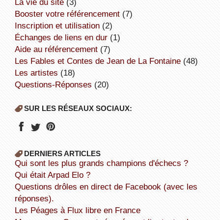
la vie du site
(3)
booster votre référencement
(7)
inscription et utilisation
(2)
échanges de liens en dur
(1)
aide au référencement
(7)
Les Fables et Contes de Jean de La Fontaine
(48)
Les artistes
(18)
Questions-Réponses
(20)
SUR LES RÉSEAUX SOCIAUX:
DERNIERS ARTICLES
Qui sont les plus grands champions d'échecs ?
Qui était Arpad Elo ?
Questions drôles en direct de Facebook (avec les
réponses).
Les Péages à Flux libre en France