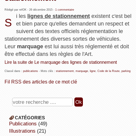
Rédigé par refOK -
26 décembre 2015
-
1 commentaire
i les
lignes de stationnement
existent c'est bel
S
et bien parce qu'elles demandent un respect et
suivent des textes officiels réglementation le
stationnement des diverses sortes de véhicules.
Leur
marquage
est lui aussi très réglementé et doit
être effectué dans les règles de l'Art.
Lire la suite de Le marquage des lignes de stationnement
Classé dans :
publications
- Mots clés :
stationnement
,
marquage
,
ligne
,
Code de la Route
,
parking
Fil RSS des articles de ce mot clé
CATÉGORIES
publications
(49)
illustrations
(21)