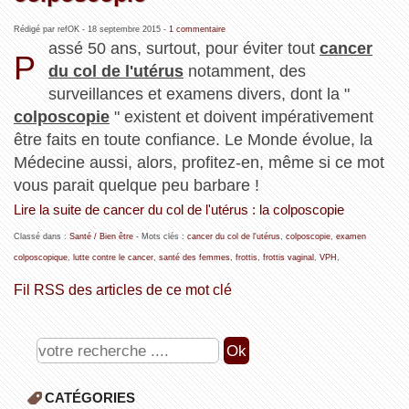
Rédigé par refOK -
18 septembre 2015
-
1 commentaire
assé 50 ans, surtout, pour éviter tout
cancer
P
du col de l'utérus
notamment, des
surveillances et examens divers, dont la "
colposcopie
" existent et doivent impérativement
être faits en toute confiance. Le Monde évolue, la
Médecine aussi, alors, profitez-en, même si ce mot
vous parait quelque peu barbare !
Lire la suite de cancer du col de l'utérus : la colposcopie
Classé dans :
Santé / Bien être
- Mots clés :
cancer du col de l'utérus
,
colposcopie
,
examen
colposcopique
,
lutte contre le cancer
,
santé des femmes
,
frottis
,
frottis vaginal
,
VPH
,
Fil RSS des articles de ce mot clé
CATÉGORIES