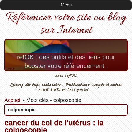
Menu
Référencer votre site ou blog
sur Internet
refOK : des outils et des liens pour
booster votre référencement .
avec refOK
Listing des tags recherchés ...Publications, scripts et autres
outils SEO en tous genres ...
Accueil
-
Mots clés
-
colposcopie
colposcopie
cancer du col de l'utérus : la
colposcopie