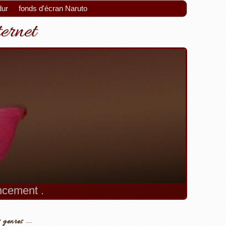
dur
fonds d'écran Naruto
ternet
encement .
 genres ...