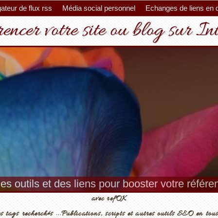
ateur de flux rss
Média social personnel
Echanges de liens en 
encer votre site ou blog sur In
es outils et des liens pour booster votre référ
avec refOK
s tags recherchés ...Publications, scripts et autres outils SEO en tous