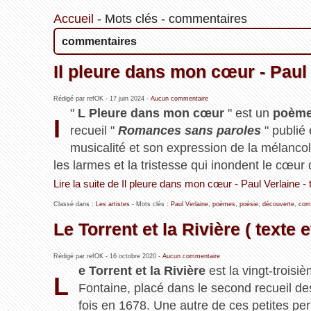
Accueil
-
Mots clés
-
commentaires
commentaires
Il pleure dans mon cœur - Paul V
Rédigé par refOK -
17 juin 2024
-
Aucun commentaire
"
L Pleure dans mon cœur
" est un
poèm
I
recueil "
Romances sans paroles
" publié
musicalité et son expression de la mélancol
les larmes et la tristesse qui inondent le cœur
Lire la suite de Il pleure dans mon cœur - Paul Verlaine - t
Classé dans :
Les artistes
- Mots clés :
Paul Verlaine
,
poèmes
,
poèsie
,
découverte
,
com
Le Torrent et la Rivière ( texte
Rédigé par refOK -
16 octobre 2020
-
Aucun commentaire
e Torrent et la Rivière
est la vingt-troisi
L
Fontaine, placé dans le second recueil de
fois en 1678. Une autre de ces petites per