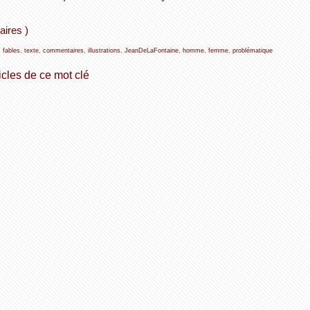
aires )
,
fables
,
texte
,
commentaires
,
illustrations
,
JeanDeLaFontaine
,
homme
,
femme
,
problématique
icles de ce mot clé