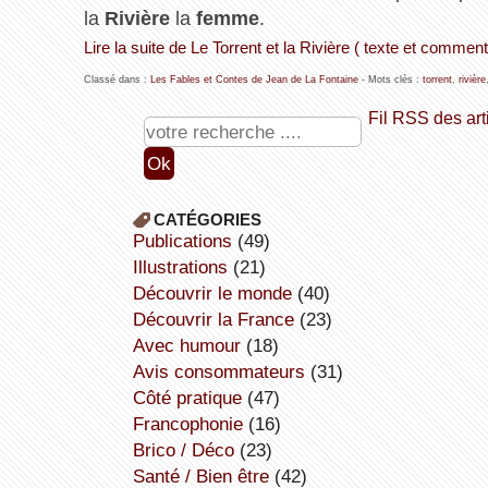
la
Rivière
la
femme
.
Lire la suite de Le Torrent et la Rivière ( texte et comment
Classé dans :
Les Fables et Contes de Jean de La Fontaine
- Mots clés :
torrent
,
rivière
Fil RSS des art
CATÉGORIES
publications
(49)
illustrations
(21)
découvrir le monde
(40)
découvrir la France
(23)
avec humour
(18)
avis consommateurs
(31)
côté pratique
(47)
Francophonie
(16)
Brico / Déco
(23)
Santé / Bien être
(42)