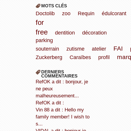
MOTS CLÉS
Doctolib
zoo
Requin
édulcorant
for
free
dentition
décoration
parking
FAI
souterrain
zutisme
atelier
marq
Zuckerberg
Caraïbes
profil
DERNIERS
COMMENTAIRES
refOK a dit : bonjour, je
ne peux
malheureusement...
refOK a dit :
Vin 88 a dit : Hello my
family member! I wish to
s...
VIDAL a dit : bonjour je