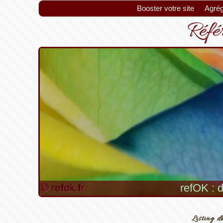
Booster votre site
Agrég
Référ
refOK : d
Listing de