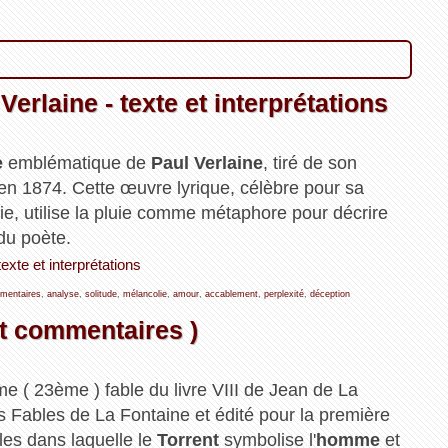
erlaine - texte et interprétations
e
emblématique de
Paul Verlaine
, tiré de son
 en 1874. Cette œuvre lyrique, célèbre pour sa
ie, utilise la pluie comme métaphore pour décrire
 du poète.
exte et interprétations
mentaires
,
analyse
,
solitude
,
mélancolie
,
amour
,
accablement
,
perplexité
,
déception
 et commentaires )
ème ( 23ème ) fable du livre VIII de Jean de La
s Fables de La Fontaine et édité pour la première
les dans laquelle le
Torrent
symbolise l'
homme
et