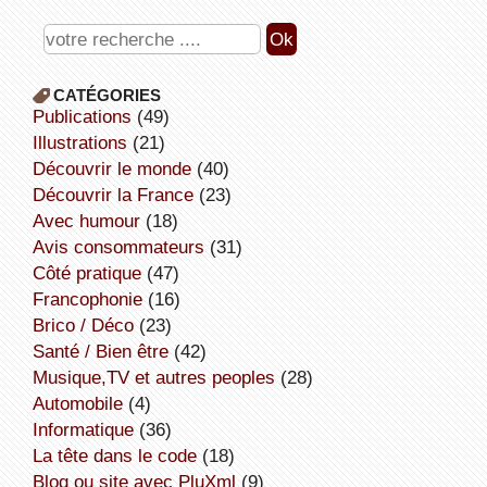
CATÉGORIES
publications
(49)
illustrations
(21)
découvrir le monde
(40)
découvrir la France
(23)
avec humour
(18)
avis consommateurs
(31)
côté pratique
(47)
Francophonie
(16)
Brico / Déco
(23)
Santé / Bien être
(42)
Musique,TV et autres peoples
(28)
Automobile
(4)
informatique
(36)
la tête dans le code
(18)
Blog ou site avec PluXml
(9)