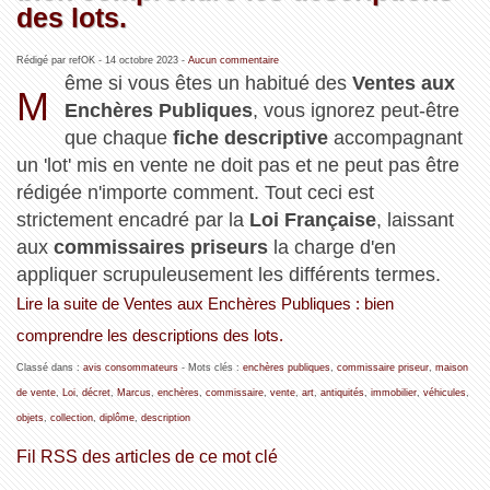
des lots.
Rédigé par refOK -
14 octobre 2023
-
Aucun commentaire
ême si vous êtes un habitué des
Ventes aux
M
Enchères Publiques
, vous ignorez peut-être
que chaque
fiche descriptive
accompagnant
un 'lot' mis en vente ne doit pas et ne peut pas être
rédigée n'importe comment. Tout ceci est
strictement encadré par la
Loi Française
, laissant
aux
commissaires priseurs
la charge d'en
appliquer scrupuleusement les différents termes.
Lire la suite de Ventes aux Enchères Publiques : bien
comprendre les descriptions des lots.
Classé dans :
avis consommateurs
- Mots clés :
enchères publiques
,
commissaire priseur
,
maison
de vente
,
Loi
,
décret
,
Marcus
,
enchères
,
commissaire
,
vente
,
art
,
antiquités
,
immobilier
,
véhicules
,
objets
,
collection
,
diplôme
,
description
Fil RSS des articles de ce mot clé