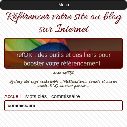
Menu
Référencer votre site ou blog
sur Internet
refOK : des outils et des liens pour
booster votre référencement .
avec refOK
Listing des tags recherchés ...Publications, scripts et autres
outils SEO en tous genres ...
Accueil
-
Mots clés
-
commissaire
commissaire