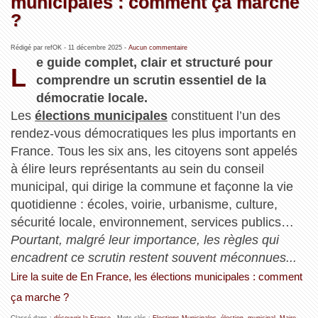
municipales : comment ça marche
?
Rédigé par refOK -
11 décembre 2025
-
Aucun commentaire
e guide complet, clair et structuré pour
L
comprendre un scrutin essentiel de la
démocratie locale.
Les
élections municipales
constituent l’un des
rendez‑vous démocratiques les plus importants en
France. Tous les six ans, les citoyens sont appelés
à élire leurs représentants au sein du conseil
municipal, qui dirige la commune et façonne la vie
quotidienne : écoles, voirie, urbanisme, culture,
sécurité locale, environnement, services publics…
Pourtant, malgré leur importance, les règles qui
encadrent ce scrutin restent souvent méconnues...
Lire la suite de En France, les élections municipales : comment
ça marche ?
Classé dans :
découvrir la France
- Mots clés :
Elections Municipales
,
élection
,
municipal
,
Maire
,