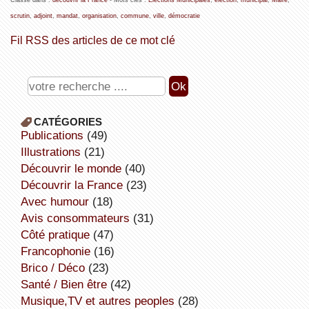
scrutin
,
adjoint
,
mandat
,
organisation
,
commune
,
ville
,
démocratie
Fil RSS des articles de ce mot clé
CATÉGORIES
publications
(49)
illustrations
(21)
découvrir le monde
(40)
découvrir la France
(23)
avec humour
(18)
avis consommateurs
(31)
côté pratique
(47)
Francophonie
(16)
Brico / Déco
(23)
Santé / Bien être
(42)
Musique,TV et autres peoples
(28)