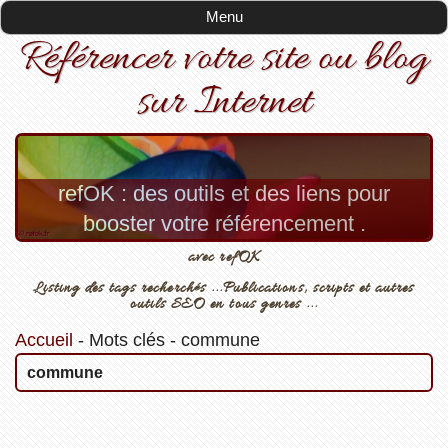
Menu
Référencer votre site ou blog
sur Internet
refOK : des outils et des liens pour
booster votre référencement .
avec refOK
Listing des tags recherchés ...Publications, scripts et autres
outils SEO en tous genres ...
Accueil
-
Mots clés
-
commune
commune