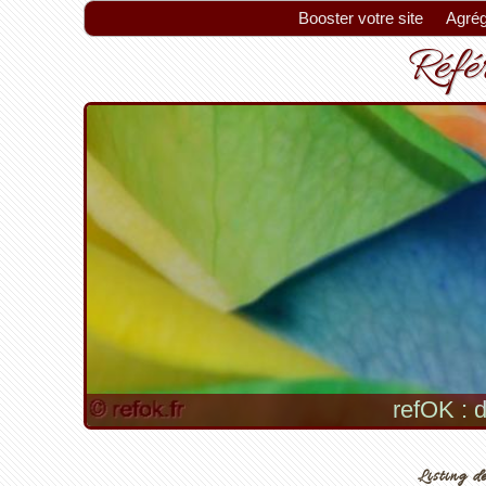
Booster votre site
Agrég
Référ
refOK : d
Astuc
Listing de