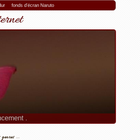
dur
fonds d'écran Naruto
ternet
encement .
ement.
 genres ...