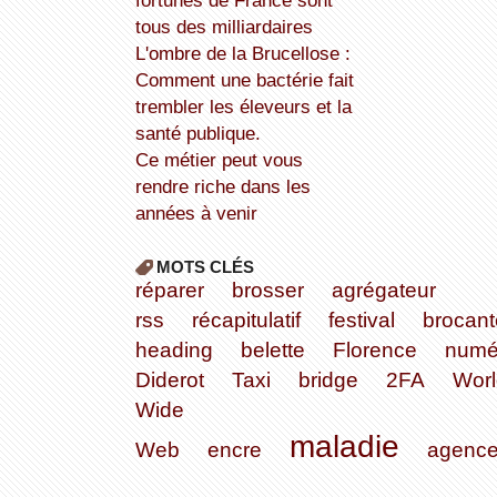
fortunes de France sont
tous des milliardaires
L'ombre de la Brucellose :
Comment une bactérie fait
trembler les éleveurs et la
santé publique.
Ce métier peut vous
rendre riche dans les
années à venir
MOTS CLÉS
réparer
brosser
agrégateur
rss
récapitulatif
festival
brocant
heading
belette
Florence
numé
Diderot
Taxi
bridge
2FA
Worl
Wide
maladie
Web
encre
agenc