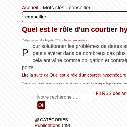
Accueil
-
Mots clés
-
conseiller
conseiller
Quel est le rôle d'un courtier h
Rédigé par refOK -
14 juillet 2016
-
Aucun commentaire
our solutionner les problèmes de dettes e
P
peut s'avérer dans de nombreux cas plus q
cela entraîne comme obligation et contrain
porte.
Lire la suite de Quel est le rôle d'un courtier hypothécaire
Classé dans :
avis consommateurs
- Mots clés :
courtier
,
hypothéque
,
hypothécaire
,
cré
Fil RSS des art
CATÉGORIES
publications
(49)