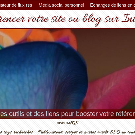
ateur de flux rss
Média social personnel
Echanges de liens en 
encer votre site ou blog sur In
es outils et des liens pour booster votre référ
es, conseils et outils pour un meilleur référenc
avec refOK
s tags recherchés ...Publications, scripts et autres outils SEO en tous