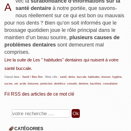
vec la
surabondance d’informations sur la
A
santé dentaire
à notre portée, que savons-
nous réellement sur ce qui est bon ou mauvais
pour nos dents ? Bien qu’on soit informés que le
brossage quotidien joue le rôle principal dans le
maintien d’un beau sourire,
plusieurs causes de
problèmes dentaires
sont demeurent mal
comprises.
Lire la suite de Les " habitudes" dentaires qui nuisent à votre
santé buccale.
Classé dans :
Santé / Bien être
- Mots clés :
santé
,
dents
,
buccale
,
habitudes
,
brosser
,
hygiène
,
sucres
,
sel
,
acide
,
boissons
,
protection
,
dentifrice
,
conseils
,
dentiste
,
bactéries
,
consultation
Fil RSS des articles de ce mot clé
CATÉGORIES