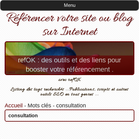
Menu
Référencer votre site ou blog
sur Internet
refOK : des outils et des liens pour
booster votre référencement .
avec refOK
Listing des tags recherchés ...Publications, scripts et autres
outils SEO en tous genres ...
Accueil
-
Mots clés
-
consultation
consultation