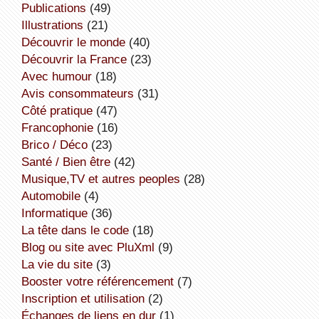
publications
(49)
illustrations
(21)
découvrir le monde
(40)
découvrir la France
(23)
avec humour
(18)
avis consommateurs
(31)
côté pratique
(47)
Francophonie
(16)
Brico / Déco
(23)
Santé / Bien être
(42)
Musique,TV et autres peoples
(28)
Automobile
(4)
informatique
(36)
la tête dans le code
(18)
Blog ou site avec PluXml
(9)
la vie du site
(3)
booster votre référencement
(7)
inscription et utilisation
(2)
échanges de liens en dur
(1)