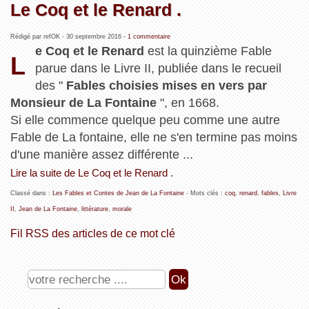
Le Coq et le Renard .
Rédigé par refOK -
30 septembre 2016
-
1 commentaire
e Coq et le Renard
est la quinzième Fable
L
parue dans le Livre II, publiée dans le recueil
des "
Fables choisies mises en vers par
Monsieur de La Fontaine
", en 1668.
Si elle commence quelque peu comme une autre
Fable de La fontaine, elle ne s'en termine pas moins
d'une manière assez différente ...
Lire la suite de Le Coq et le Renard .
Classé dans :
Les Fables et Contes de Jean de La Fontaine
- Mots clés :
coq
,
renard
,
fables
,
Livre
II
,
Jean de La Fontaine
,
littérature
,
morale
Fil RSS des articles de ce mot clé