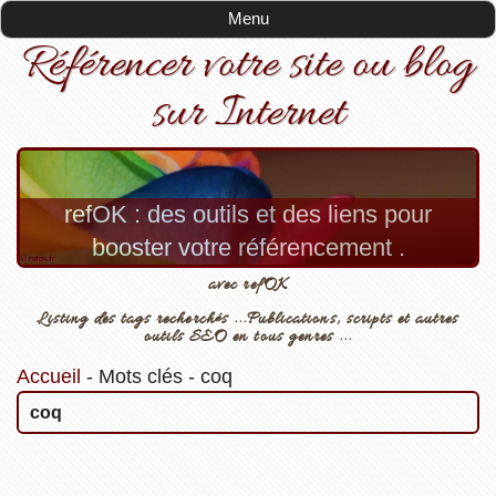
Menu
Référencer votre site ou blog
sur Internet
refOK : des outils et des liens pour
booster votre référencement .
avec refOK
Listing des tags recherchés ...Publications, scripts et autres
outils SEO en tous genres ...
Accueil
-
Mots clés
-
coq
coq