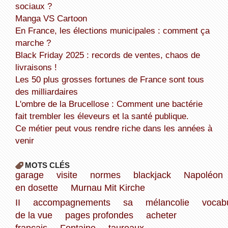
sociaux ?
Manga VS Cartoon
En France, les élections municipales : comment ça
marche ?
Black Friday 2025 : records de ventes, chaos de
livraisons !
Les 50 plus grosses fortunes de France sont tous
des milliardaires
L'ombre de la Brucellose : Comment une bactérie
fait trembler les éleveurs et la santé publique.
Ce métier peut vous rendre riche dans les années à
venir
MOTS CLÉS
garage
visite
normes
blackjack
Napoléon
en dosette
Murnau Mit Kirche
II
accompagnements
sa
mélancolie
vocabu
de la vue
pages profondes
acheter
français
Fontaine
taureaux