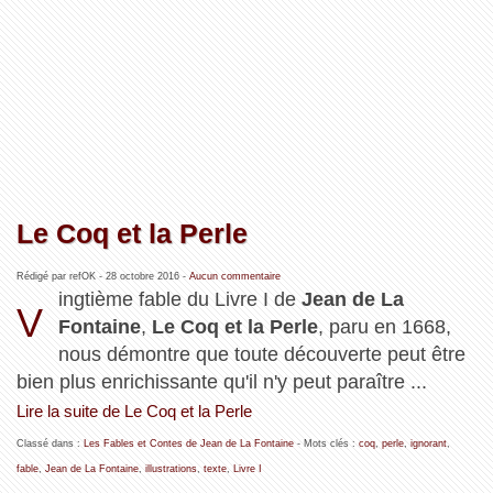
Le Coq et la Perle
Rédigé par refOK -
28 octobre 2016
-
Aucun commentaire
ingtième fable du Livre I de
Jean de La
V
Fontaine
,
Le Coq et la Perle
, paru en 1668,
nous démontre que toute découverte peut être
bien plus enrichissante qu'il n'y peut paraître ...
Lire la suite de Le Coq et la Perle
Classé dans :
Les Fables et Contes de Jean de La Fontaine
- Mots clés :
coq
,
perle
,
ignorant
,
fable
,
Jean de La Fontaine
,
illustrations
,
texte
,
Livre I