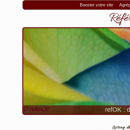
Booster votre site
Agrég
Référ
refOK : d
Listing de