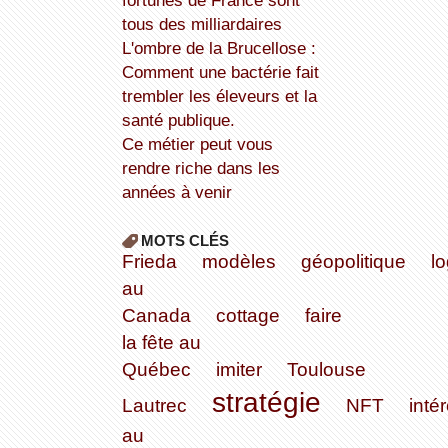
fortunes de France sont
tous des milliardaires
L'ombre de la Brucellose :
Comment une bactérie fait
trembler les éleveurs et la
santé publique.
Ce métier peut vous
rendre riche dans les
années à venir
MOTS CLÉS
Frieda
modèles
géopolitique
l
au
Canada
cottage
faire
la fête au
Québec
imiter
Toulouse
stratégie
Lautrec
NFT
intér
au