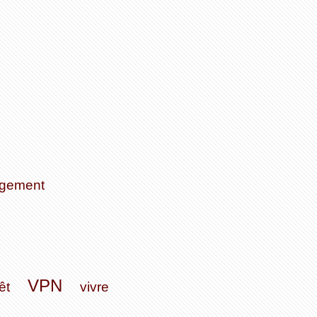
ogement
VPN
êt
vivre