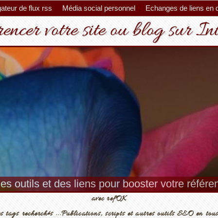
ateur de flux rss
Média social personnel
Echanges de liens en 
encer votre site ou blog sur In
es outils et des liens pour booster votre référ
avec refOK
s tags recherchés ...Publications, scripts et autres outils SEO en tous