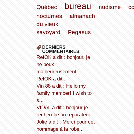
bureau
Québec
nudisme
c
nocturnes
almanach
du vieux
savoyard
Pegasus
DERNIERS
COMMENTAIRES
refOK a dit : bonjour, je
ne peux
malheureusement...
refOK a dit :
Vin 88 a dit : Hello my
family member! I wish to
s...
VIDAL a dit : bonjour je
recherche un reparateur ...
Jolie a dit : Merci pour cet
hommage à la robe...