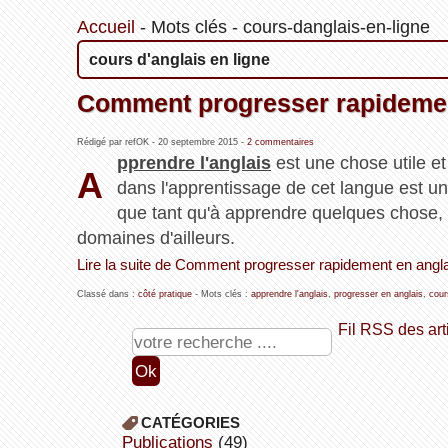
Accueil
-
Mots clés
-
cours-danglais-en-ligne
cours d'anglais en ligne
Comment progresser rapidemen
Rédigé par refOK -
20 septembre 2015
-
2 commentaires
pprendre l'anglais
est une chose utile et
A
dans l'apprentissage de cet langue est un
que tant qu'à apprendre quelques chose, a
domaines d'ailleurs.
Lire la suite de Comment progresser rapidement en angla
Classé dans :
côté pratique
- Mots clés :
apprendre l'anglais
,
progresser en anglais
,
cour
Fil RSS des art
CATÉGORIES
publications
(49)