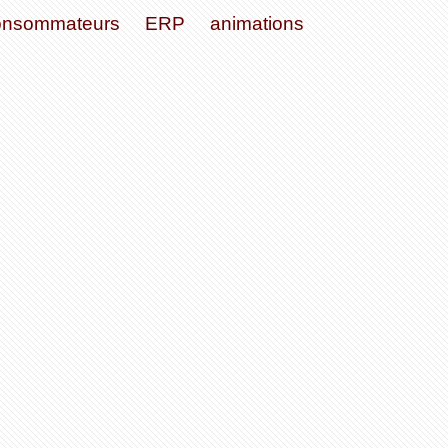
onsommateurs
ERP
animations