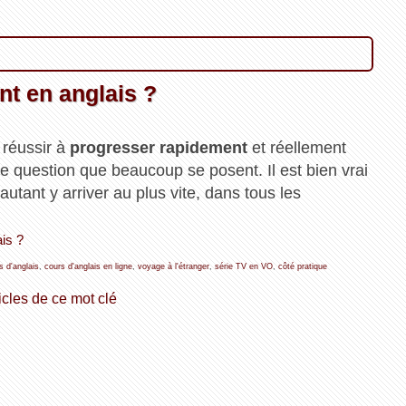
t en anglais ?
 réussir à
progresser rapidement
et réellement
e question que beaucoup se posent. Il est bien vrai
utant y arriver au plus vite, dans tous les
is ?
s d'anglais
,
cours d'anglais en ligne
,
voyage à l'étranger
,
série TV en VO
,
côté pratique
icles de ce mot clé