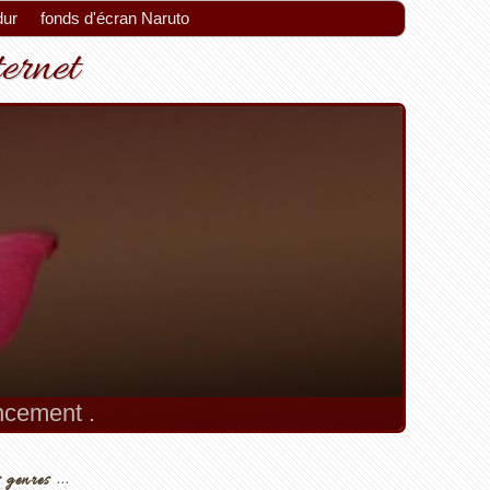
dur
fonds d'écran Naruto
ternet
encement .
 genres ...