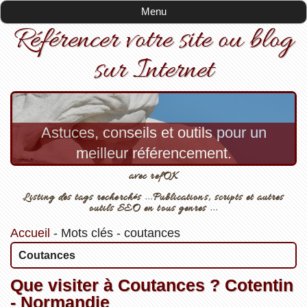
Menu
Référencer votre site ou blog
sur Internet
Astuces, conseils et outils pour un
meilleur référencement.
avec refOK
Listing des tags recherchés ...Publications, scripts et autres
outils SEO en tous genres ...
Accueil
-
Mots clés
-
coutances
Coutances
Que visiter à Coutances ? Cotentin
- Normandie