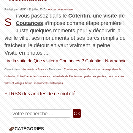
Rédigé par refOK -
31 juillet 2015
-
Aucun commentaire
i vous passez dans le
Cotentin
, une
visite de
S
Coutances
s'impose comme étape première !
Juste quelques moments pour y découvrir la
vieille ville, ses monuments et ses parcs remplis de
fraîcheur, le détour en vaut vraiment la peine.
Visite en photos ...
Lire la suite de Que visiter à Coutances ? Cotentin - Normandie
Classé dans :
découvrir la France
- Mots clés :
Coutances
,
visiter Coutances
,
voyage dans le
Cotentin
,
Notre-Dame de Coutances
,
cathédrale de Coutances
,
jardin des plantes
,
concours des
villes et villages fleuris
,
monuments historiques
Fil RSS des articles de ce mot clé
CATÉGORIES