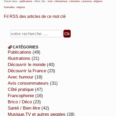
Classé dans :
publications
- Mots clés :
mort
,
crématorium
,
crémation
,
coutumes
,
religions
,
funérailles
,
religions
Fil RSS des articles de ce mot clé
CATÉGORIES
publications
(49)
illustrations
(21)
découvrir le monde
(40)
découvrir la France
(23)
avec humour
(18)
avis consommateurs
(31)
côté pratique
(47)
Francophonie
(16)
Brico / Déco
(23)
Santé / Bien être
(42)
Musique,TV et autres peoples
(28)