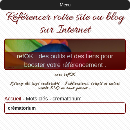
Menu
Référencer votre site ou blog
sur Internet
refOK : des outils et des liens pour
booster votre référencement .
avec refOK
Listing des tags recherchés ...Publications, scripts et autres
outils SEO en tous genres ...
Accueil
-
Mots clés
-
crematorium
crématorium