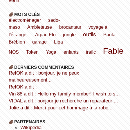
venir
MOTS CLÉS
électroménager
sado-
maso
Ambleteuse
brocanteur
voyage à
outils
l'étranger
Arpad Elo
jungle
Paula
Brébion
garage
Liga
Fable
NOS
Token
Yoga
enfants
trafic
DERNIERS COMMENTAIRES
refOK a dit : bonjour, je ne peux
malheureusement...
refOK a dit :
Vin 88 a dit : Hello my family member! I wish to s...
VIDAL a dit : bonjour je recherche un reparateur ...
Jolie a dit : Merci pour cet hommage à la robe...
PARTENAIRES
wikipedia