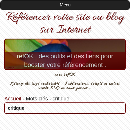
Menu
Référencer votre site ou blog
sur Internet
refOK : des outils et des liens pour
booster votre référencement .
avec refOK
Listing des tags recherchés ...Publications, scripts et autres
outils SEO en tous genres ...
Accueil
-
Mots clés
-
critique
critique