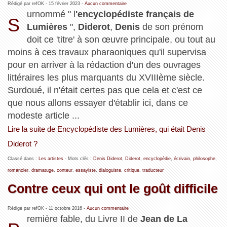
Rédigé par refOK -
15 février 2023
-
Aucun commentaire
urnommé " l
'encyclopédiste français de
S
Lumières
",
Diderot
,
Denis
de son prénom
doit ce 'titre' à son œuvre principale, ou tout au
moins à ces travaux pharaoniques qu'il supervisa
pour en arriver à la rédaction d'un des ouvrages
littéraires les plus marquants du XVIIIème siècle.
Surdoué, il n'était certes pas que cela et c'est ce
que nous allons essayer d'établir ici, dans ce
modeste article ...
Lire la suite de Encyclopédiste des Lumières, qui était Denis
Diderot ?
Classé dans :
Les artistes
- Mots clés :
Denis Diderot
,
Diderot
,
encyclopédie
,
écrivain
,
philosophe
,
romancier
,
dramatuge
,
conteur
,
essayiste
,
dialoguiste
,
critique
,
traducteur
Contre ceux qui ont le goût difficile
Rédigé par refOK -
11 octobre 2016
-
Aucun commentaire
remière fable, du Livre II de
Jean de La