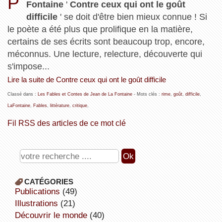
P
Fontaine
'
Contre ceux qui ont le goût
difficile
' se doit d'être bien mieux connue ! Si
le poète a été plus que prolifique en la matière,
certains de ses écrits sont beaucoup trop, encore,
méconnus. Une lecture, relecture, découverte qui
s'impose...
Lire la suite de Contre ceux qui ont le goût difficile
Classé dans :
Les Fables et Contes de Jean de La Fontaine
- Mots clés :
rime
,
goût
,
difficile
,
LaFontaine
,
Fables
,
littérature
,
critique
,
Fil RSS des articles de ce mot clé
CATÉGORIES
publications
(49)
illustrations
(21)
découvrir le monde
(40)