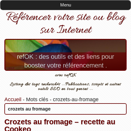
Menu
Référencer votre site ou blog
sur Internet
refOK : des outils et des liens pour
booster votre référencement .
avec refOK
Listing des tags recherchés ...Publications, scripts et autres
outils SEO en tous genres ...
Accueil
-
Mots clés
-
crozets-au-fromage
crozets au fromage
Crozets au fromage – recette au
Cookeo