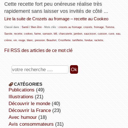
Cette recette fort peu onéreuse réalise très
rapidement sans laisser vos invités de côté ...
Lire la suite de Crozets au fromage – recette au Cookeo
Classé dans :
Santé / Bien être
- Mots clés :
crozets au fromage
,
crozets
,
fromage
,
Tomme
,
Savoie
,
recette
,
cookeo
,
farine
,
sarrasin
,
blé
,
charcuterie
,
jambon
,
saucisson
,
cuisson
,
cuve
,
eau
,
crème
,
vin
,
rouge
,
blanc
,
pression
,
Beaufort
,
Croziflette
,
tartiflette
,
fondue
,
raclette
,
Fil RSS des articles de ce mot clé
CATÉGORIES
publications
(49)
illustrations
(21)
découvrir le monde
(40)
découvrir la France
(23)
avec humour
(18)
avis consommateurs
(31)