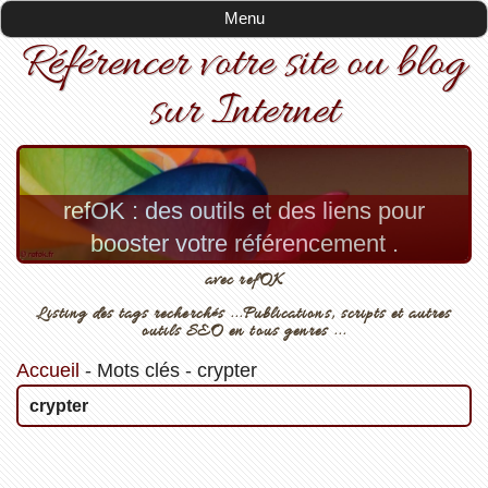
Menu
Référencer votre site ou blog
sur Internet
refOK : des outils et des liens pour
booster votre référencement .
avec refOK
Listing des tags recherchés ...Publications, scripts et autres
outils SEO en tous genres ...
Accueil
-
Mots clés
-
crypter
crypter