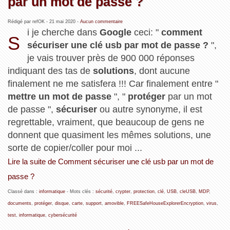
par un mot de passe ?
Rédigé par refOK -
21 mai 2020
-
Aucun commentaire
i je cherche dans
Google
ceci: "
comment
S
sécuriser une clé usb par mot de passe ?
",
je vais trouver près de 900 000 réponses
indiquant des tas de
solutions
, dont aucune
finalement ne me satisfera !!! Car finalement entre "
mettre un mot de passe
", "
protéger
par un mot
de passe ",
sécuriser
ou autre synonyme, il est
regrettable, vraiment, que beaucoup de gens ne
donnent que quasiment les mêmes solutions, une
sorte de copier/coller pour moi ...
Lire la suite de Comment sécuriser une clé usb par un mot de
passe ?
Classé dans :
informatique
- Mots clés :
sécurité
,
crypter
,
protection
,
clé
,
USB
,
cleUSB
,
MDP
,
documents
,
protéger
,
disque
,
carte
,
support
,
amovible
,
FREESafeHouseExplorerEncryption
,
virus
,
test
,
informatique
,
cybersécurité