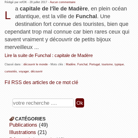
Rédigé par refOK -
28 juillet 2017
-
Aucun commentaire
a
capitale de l'île de Madère
, en plein océan
L
atlantique, est la ville de
Funchal
. Une
destination fort connue des touristes, bien que
cependant trop mal connue car bien rares ceux qui
savent vraiment y découvrir de petits bijoux
merveilleux ...
Lire la suite de Funchal : capitale de Madère
Classé dans :
découvrir le monde
- Mots clés :
Madère
,
Funchal
,
Portugal
,
tourisme
,
typique
,
curiosités
,
voyager
,
découvrir
Fil RSS des articles de ce mot clé
CATÉGORIES
publications
(49)
illustrations
(21)