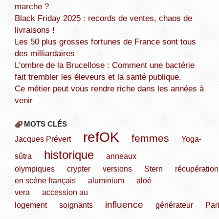
marche ?
Black Friday 2025 : records de ventes, chaos de
livraisons !
Les 50 plus grosses fortunes de France sont tous
des milliardaires
L'ombre de la Brucellose : Comment une bactérie
fait trembler les éleveurs et la santé publique.
Ce métier peut vous rendre riche dans les années à
venir
MOTS CLÉS
refOK
femmes
Jacques Prévert
Yoga-
historique
sûtra
anneaux
olympiques
crypter
versions
Stern
récupération
en scène français
aluminium
aloé
vera
accession au
influence
logement
soignants
générateur
Par