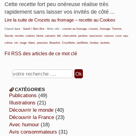
Cette recette fort peu onéreuse réalise très
rapidement sans laisser vos invités de côté ...
Lire la suite de Crozets au fromage – recette au Cookeo
Classé dans :
Santé / Bien être
- Mots clés :
crozets au fromage
,
crozets
,
fromage
,
Tomme
,
Savoie
,
recette
,
cookeo
,
farine
,
sarrasin
,
blé
,
charcuterie
,
jambon
,
saucisson
,
cuisson
,
cuve
,
eau
,
crème
,
vin
,
rouge
,
blanc
,
pression
,
Beaufort
,
Croziflette
,
tartiflette
,
fondue
,
raclette
,
Fil RSS des articles de ce mot clé
CATÉGORIES
publications
(49)
illustrations
(21)
découvrir le monde
(40)
découvrir la France
(23)
avec humour
(18)
avis consommateurs
(31)