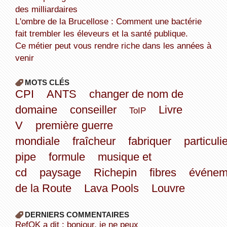
des milliardaires
L'ombre de la Brucellose : Comment une bactérie
fait trembler les éleveurs et la santé publique.
Ce métier peut vous rendre riche dans les années à
venir
MOTS CLÉS
CPI
ANTS
changer de nom de
domaine
conseiller
Livre
ToIP
V
première guerre
mondiale
fraîcheur
fabriquer
particuli
pipe
formule
musique et
cd
paysage
Richepin
fibres
événem
de la Route
Lava Pools
Louvre
DERNIERS COMMENTAIRES
refOK a dit : bonjour, je ne peux