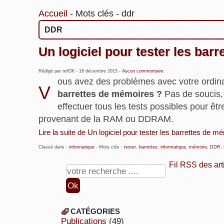
Accueil
-
Mots clés
-
ddr
DDR
Un logiciel pour tester les bar
Rédigé par refOK -
16 décembre 2015
-
Aucun commentaire
ous avez des problèmes avec votre ordin
V
barrettes de mémoires ?
Pas de soucis, 
effectuer tous les tests possibles pour êtr
provenant de la RAM ou DDRAM.
Lire la suite de Un logiciel pour tester les barrettes de m
Classé dans :
informatique
- Mots clés :
tester
,
barrettes
,
informatique
,
mémoire
,
DDR
,
Fil RSS des art
CATÉGORIES
publications
(49)