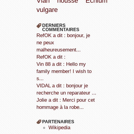
Vian
housse
Echium
vulgare
DERNIERS
COMMENTAIRES
refOK a dit : bonjour, je
ne peux
malheureusement...
refOK a dit :
Vin 88 a dit : Hello my
family member! I wish to
s...
VIDAL a dit : bonjour je
recherche un reparateur ...
Jolie a dit : Merci pour cet
hommage à la robe...
PARTENAIRES
wikipedia