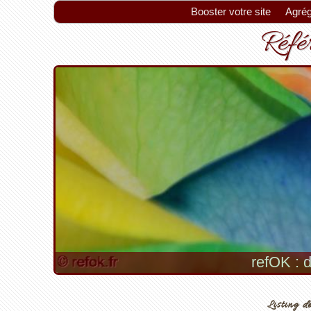
Booster votre site
Agrég
Référ
refOK : d
Listing de