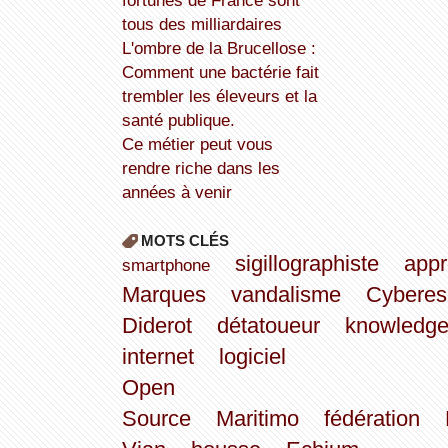
fortunes de France sont
tous des milliardaires
L'ombre de la Brucellose :
Comment une bactérie fait
trembler les éleveurs et la
santé publique.
Ce métier peut vous
rendre riche dans les
années à venir
MOTS CLÉS
sigillographiste
appr
smartphone
Marques
vandalisme
Cyberes
Diderot
détatoueur
knowledg
internet
logiciel
Open
Source
Maritimo
fédération