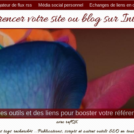
ateur de flux rss
Média social personnel
Echanges de liens en 
encer votre site ou blog sur In
es outils et des liens pour booster votre référ
avec refOK
s tags recherchés ...Publications, scripts et autres outils SEO en tous