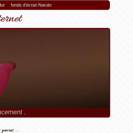
dur
fonds d'écran Naruto
ternet
encement .
 genres ...