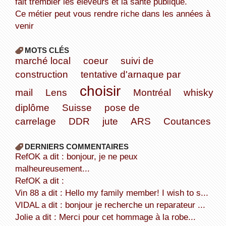
fait trembler les éleveurs et la santé publique.
Ce métier peut vous rendre riche dans les années à
venir
MOTS CLÉS
marché local
coeur
suivi de
construction
tentative d'arnaque par
choisir
mail
Lens
Montréal
whisky
diplôme
Suisse
pose de
carrelage
DDR
jute
ARS
Coutances
DERNIERS COMMENTAIRES
refOK a dit : bonjour, je ne peux
malheureusement...
refOK a dit :
Vin 88 a dit : Hello my family member! I wish to s...
VIDAL a dit : bonjour je recherche un reparateur ...
Jolie a dit : Merci pour cet hommage à la robe...