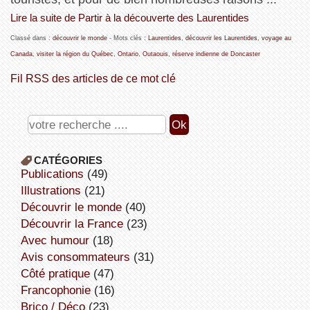
Lire la suite de Partir à la découverte des Laurentides
Classé dans :
découvrir le monde
- Mots clés :
Laurentides
,
découvrir les Laurentides
,
voyage au
Canada
,
visiter la région du Québec
,
Ontario
,
Outaouis
,
réserve indienne de Doncaster
Fil RSS des articles de ce mot clé
CATÉGORIES
publications
(49)
illustrations
(21)
découvrir le monde
(40)
découvrir la France
(23)
avec humour
(18)
avis consommateurs
(31)
côté pratique
(47)
Francophonie
(16)
Brico / Déco
(23)