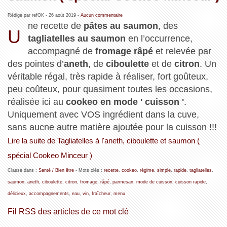
Rédigé par refOK -
26 août 2019
-
Aucun commentaire
ne recette de
pâtes au saumon
, des
U
tagliatelles au saumon
en l’occurrence,
accompagné de
fromage râpé
et relevée par
des pointes d’
aneth
, de
ciboulette
et de
citron
. Un
véritable régal, très rapide à réaliser, fort goûteux,
peu coûteux, pour quasiment toutes les occasions,
réalisée ici au
cookeo en mode ' cuisson '
.
Uniquement avec VOS ingrédient dans la cuve,
sans aucne autre matière ajoutée pour la cuisson !!!
Lire la suite de Tagliatelles à l'aneth, ciboulette et saumon (
spécial Cookeo Minceur )
Classé dans :
Santé / Bien être
- Mots clés :
recette
,
cookeo
,
régime
,
simple
,
rapide
,
tagliatelles
,
saumon
,
aneth
,
ciboulette
,
citron
,
fromage
,
râpé
,
parmesan
,
mode de cuisson
,
cuisson rapide
,
délicieux
,
accompagnements
,
eau
,
vin
,
fraîcheur
,
menu
Fil RSS des articles de ce mot clé