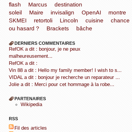
flash
Marcus
destination
soleil
Maire
invisalign
OpenAI
montre
SKMEI
retortoli
Lincoln
cuisine
chance
ou hasard ?
Brackets
bâche
DERNIERS COMMENTAIRES
refOK a dit : bonjour, je ne peux
malheureusement...
refOK a dit :
Vin 88 a dit : Hello my family member! I wish to s...
VIDAL a dit : bonjour je recherche un reparateur ...
Jolie a dit : Merci pour cet hommage à la robe...
PARTENAIRES
wikipedia
RSS
Fil des articles