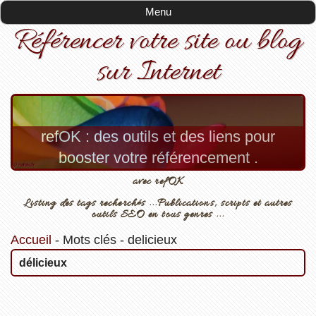
Menu
Référencer votre site ou blog
sur Internet
refOK : des outils et des liens pour
booster votre référencement .
avec refOK
Listing des tags recherchés ...Publications, scripts et autres
outils SEO en tous genres ...
Accueil
-
Mots clés
-
delicieux
délicieux