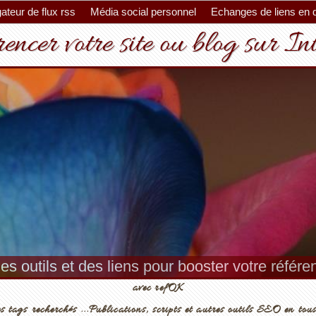
ateur de flux rss
Média social personnel
Echanges de liens en 
encer votre site ou blog sur In
es outils et des liens pour booster votre référ
avec refOK
s tags recherchés ...Publications, scripts et autres outils SEO en tous