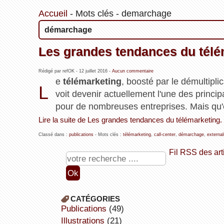
Accueil
-
Mots clés
-
demarchage
démarchage
Les grandes tendances du télé
Rédigé par refOK -
12 juillet 2016
-
Aucun commentaire
e
télémarketing
, boosté par le démultipl
L
voit devenir actuellement l'une des princi
pour de nombreuses entreprises. Mais qu'
Lire la suite de Les grandes tendances du télémarketing.
Classé dans :
publications
- Mots clés :
télémarketing
,
call-center
,
démarchage
,
external
Fil RSS des art
CATÉGORIES
publications
(49)
illustrations
(21)