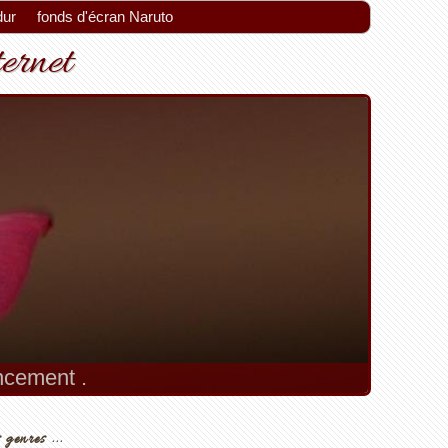
dur
fonds d'écran Naruto
ternet
encement .
 genres ...