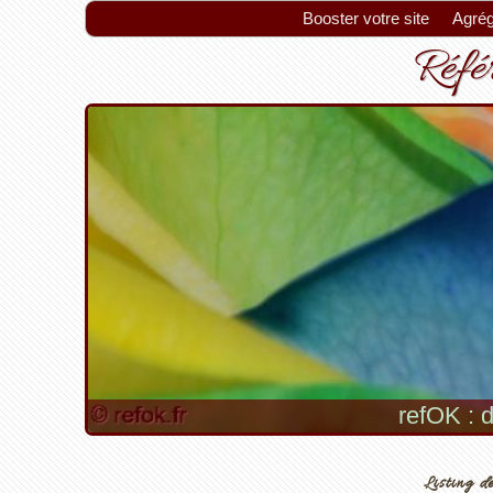
Booster votre site
Agrég
Référ
refOK : d
Listing de