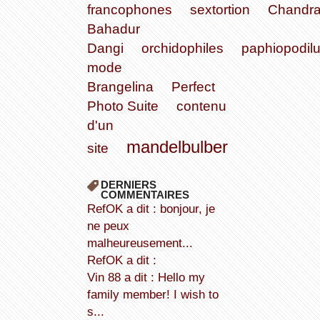
francophones
sextortion
Chandr
Bahadur
Dangi
orchidophiles
paphiopodil
mode
Brangelina
Perfect
Photo Suite
contenu
d'un
mandelbulber
site
DERNIERS
COMMENTAIRES
refOK a dit : bonjour, je
ne peux
malheureusement...
refOK a dit :
Vin 88 a dit : Hello my
family member! I wish to
s...