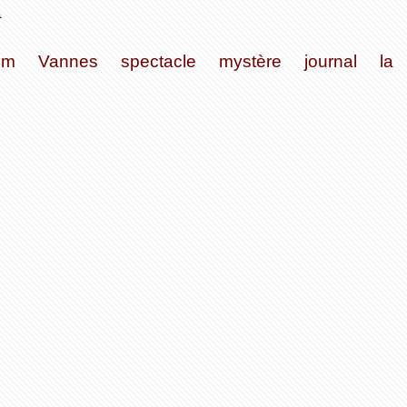
a
um
Vannes
spectacle
mystère
journal
la