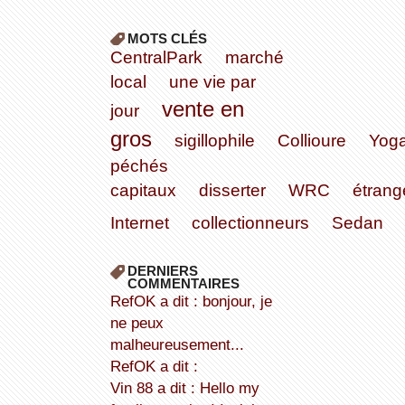
MOTS CLÉS
CentralPark
marché
local
une vie par
vente en
jour
gros
sigillophile
Collioure
Yog
péchés
capitaux
disserter
WRC
étrang
Internet
collectionneurs
Sedan
DERNIERS
COMMENTAIRES
refOK a dit : bonjour, je
ne peux
malheureusement...
refOK a dit :
Vin 88 a dit : Hello my