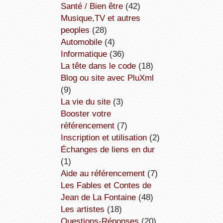
Santé / Bien être
(42)
Musique,TV et autres
peoples
(28)
Automobile
(4)
informatique
(36)
la tête dans le code
(18)
Blog ou site avec PluXml
(9)
la vie du site
(3)
booster votre
référencement
(7)
inscription et utilisation
(2)
échanges de liens en dur
(1)
aide au référencement
(7)
Les Fables et Contes de
Jean de La Fontaine
(48)
Les artistes
(18)
Questions-Réponses
(20)