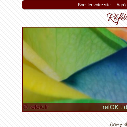
Booster votre site
Agrég
Référ
refOK : d
Listing de