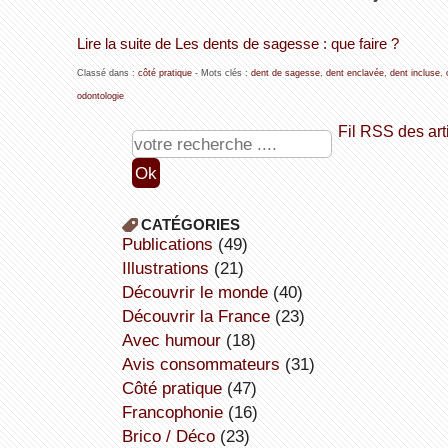
Lire la suite de Les dents de sagesse : que faire ?
Classé dans :
côté pratique
- Mots clés :
dent de sagesse
,
dent enclavée
,
dent incluse
,
odontologie
Fil RSS des art
CATÉGORIES
publications
(49)
illustrations
(21)
découvrir le monde
(40)
découvrir la France
(23)
avec humour
(18)
avis consommateurs
(31)
côté pratique
(47)
Francophonie
(16)
Brico / Déco
(23)