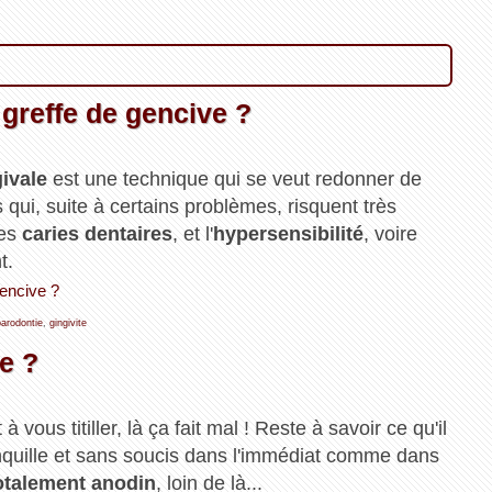
 greffe de gencive ?
givale
est une technique qui se veut redonner de
 qui, suite à certains problèmes, risquent très
des
caries dentaires
, et l'
hypersensibilité
, voire
t.
gencive ?
parodontie
,
gingivite
e ?
ous titiller, là ça fait mal ! Reste à savoir ce qu'il
ranquille et sans soucis dans l'immédiat comme dans
totalement anodin
, loin de là...