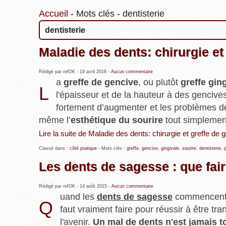
Accueil
-
Mots clés
-
dentisterie
dentisterie
Maladie des dents: chirurgie et
Rédigé par refOK -
19 avril 2016
-
Aucun commentaire
a
greffe de gencive
, ou plutôt
greffe gin
L
l'épaisseur et de la hauteur à des gencives
fortement d’augmenter et les problèmes 
même l’
esthétique du sourire
tout simplemen
Lire la suite de Maladie des dents: chirurgie et greffe de 
Classé dans :
côté pratique
- Mots clés :
greffe
,
gencive
,
gingivale
,
sourire
,
dentisterie
,
Les dents de sagesse : que fair
Rédigé par refOK -
14 août 2015
-
Aucun commentaire
uand les
dents de sagesse
commencent à v
Q
faut vraiment faire pour réussir à être t
l'avenir.
Un mal de dents n'est jamais 