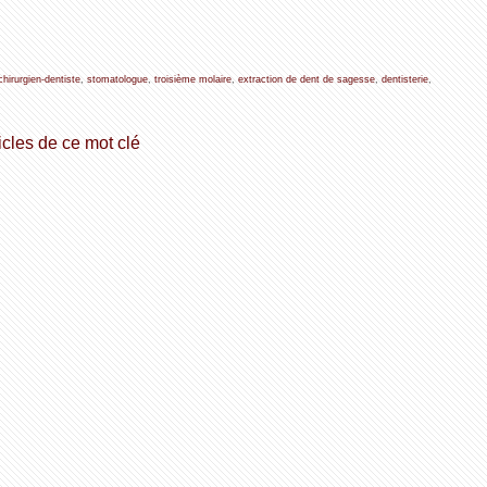
chirurgien-dentiste
,
stomatologue
,
troisième molaire
,
extraction de dent de sagesse
,
dentisterie
,
icles de ce mot clé