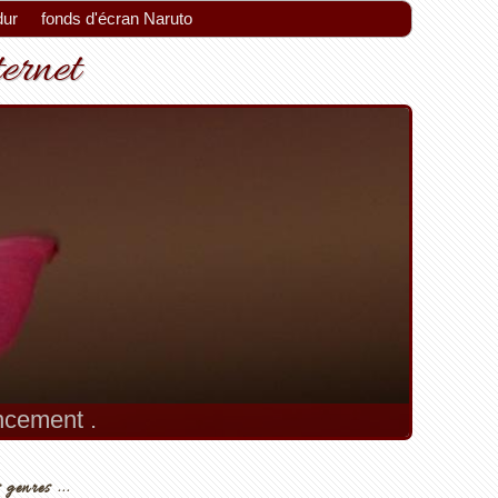
dur
fonds d'écran Naruto
ternet
encement .
 genres ...