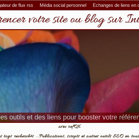
ateur de flux rss
Média social personnel
Echanges de liens en 
encer votre site ou blog sur In
es outils et des liens pour booster votre référ
avec refOK
s tags recherchés ...Publications, scripts et autres outils SEO en tous