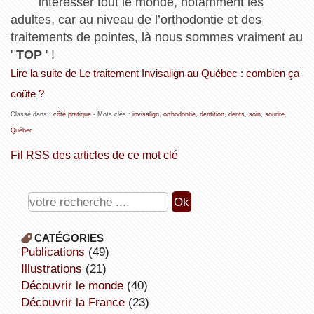
intéresser tout le monde, notamment les
adultes, car au niveau de l’orthodontie et des
traitements de pointes, là nous sommes vraiment au
'
TOP
' !
Lire la suite de Le traitement Invisalign au Québec : combien ça
coûte ?
Classé dans :
côté pratique
- Mots clés :
invisalign
,
orthodontie
,
dentition
,
dents
,
soin
,
sourire
,
Québec
Fil RSS des articles de ce mot clé
CATÉGORIES
publications
(49)
illustrations
(21)
découvrir le monde
(40)
découvrir la France
(23)