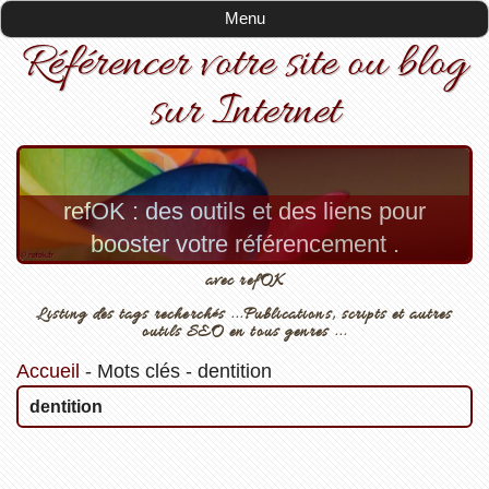
Menu
Référencer votre site ou blog
sur Internet
refOK : des outils et des liens pour
booster votre référencement .
avec refOK
Listing des tags recherchés ...Publications, scripts et autres
outils SEO en tous genres ...
Accueil
-
Mots clés
-
dentition
dentition