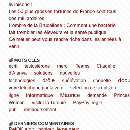
livraisons !
Les 50 plus grosses fortunes de France sont tous
des milliardaires
L'ombre de la Brucellose : Comment une bactérie
fait trembler les éleveurs et la santé publique.
Ce métier peut vous rendre riche dans les années à
venir
MOTS CLÉS
écrit
testostérone
merci
Teams
Citadelle
d'Alanya
solutions
nouvelles
drôle
doc
technologies
suélévation
chouette
votre téléphone par la voix
sélection de scripts en
Maurice
informatique
ligne
demande
Princes
Woman
visiter la Turquie
PayPayl régie
pub
remboursement
DERNIERS COMMENTAIRES
refOK a dit : bonjour, je ne peux