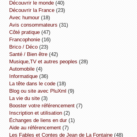
découvrir le monde
(40)
découvrir la France
(23)
avec humour
(18)
avis consommateurs
(31)
côté pratique
(47)
Francophonie
(16)
Brico / Déco
(23)
Santé / Bien être
(42)
Musique,TV et autres peoples
(28)
Automobile
(4)
informatique
(36)
la tête dans le code
(18)
Blog ou site avec PluXml
(9)
la vie du site
(3)
booster votre référencement
(7)
inscription et utilisation
(2)
échanges de liens en dur
(1)
aide au référencement
(7)
Les Fables et Contes de Jean de La Fontaine
(48)