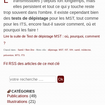
transmissibles
) depuis fort longtemps, mais
elles persistent et tout ce qui y touche reste
trop souvent dans l'ombre. Il existe cependant bien
des
tests de dépistage
pour les MST, tout comme
pour les ITS, encore faut-il savoir comment, où et
pourquoi les faire !
Lire la suite de Test de dépistage MST : où, pourquoi, comment
?
Classé dans :
Santé / Bien être
- Mots clés :
dépistage
,
MST
,
IST
,
VIH
,
santé
,
médecine
,
prévention
,
MTS
,
ITS
Fil RSS des articles de ce mot clé
CATÉGORIES
publications
(49)
illustrations
(21)