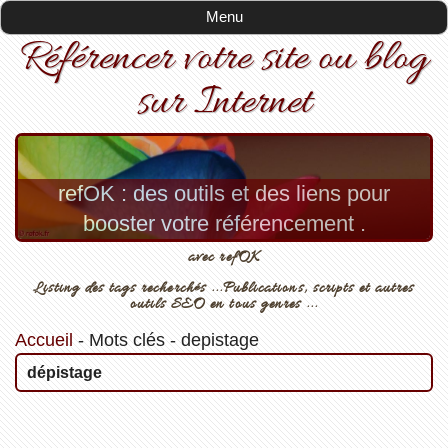
Menu
Référencer votre site ou blog
sur Internet
refOK : des outils et des liens pour
booster votre référencement .
avec refOK
Listing des tags recherchés ...Publications, scripts et autres
outils SEO en tous genres ...
Accueil
-
Mots clés
-
depistage
dépistage