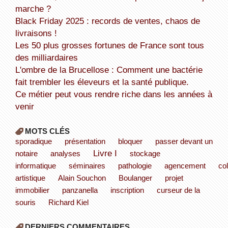
marche ?
Black Friday 2025 : records de ventes, chaos de
livraisons !
Les 50 plus grosses fortunes de France sont tous
des milliardaires
L'ombre de la Brucellose : Comment une bactérie
fait trembler les éleveurs et la santé publique.
Ce métier peut vous rendre riche dans les années à
venir
MOTS CLÉS
sporadique
présentation
bloquer
passer devant un
Livre I
notaire
analyses
stockage
informatique
séminaires
pathologie
agencement
co
artistique
Alain Souchon
Boulanger
projet
immobilier
panzanella
inscription
curseur de la
souris
Richard Kiel
DERNIERS COMMENTAIRES