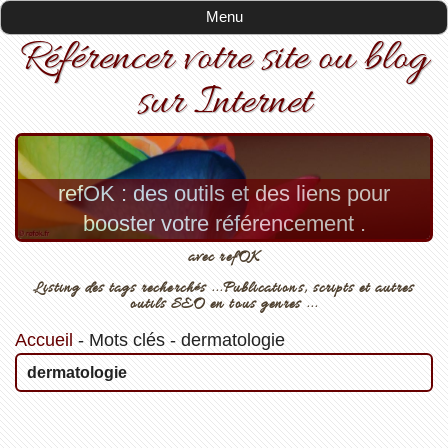
Menu
Référencer votre site ou blog
sur Internet
refOK : des outils et des liens pour
booster votre référencement .
avec refOK
Listing des tags recherchés ...Publications, scripts et autres
outils SEO en tous genres ...
Accueil
-
Mots clés
-
dermatologie
dermatologie