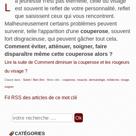
a jeunesse n'est pas éternelle, celle du visage
L
est souvent le reflet de votre personnalité, reflet
que saisissent ceux qui vous rencontrent.
Malheureusement certains problèmes peuvent
survenir, telle l'apparition d'une
couperose
, souvent
fort disgracieuse, qui peuvent gâcher tout cela.
Comment éviter, atténuer, soigner, faire
disparaître même cette couperose alors ?
Lire la suite de Comment diminuer la couperose et les rougeurs
du visage ?
Classé dans :
Santé / Bien être
- Mots clés :
couperose
,
rosacée
,
dermatologie
,
médecine
,
visage
,
soigner
Fil RSS des articles de ce mot clé
CATÉGORIES