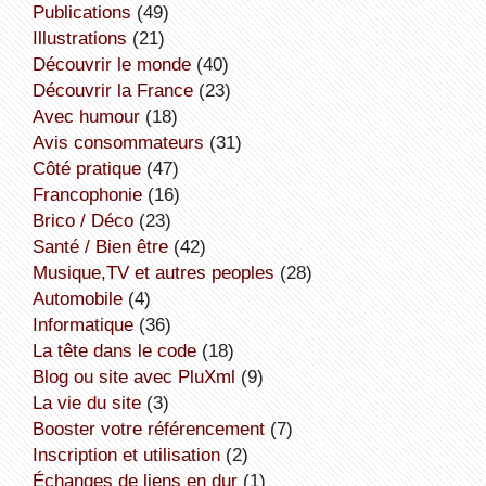
publications
(49)
illustrations
(21)
découvrir le monde
(40)
découvrir la France
(23)
avec humour
(18)
avis consommateurs
(31)
côté pratique
(47)
Francophonie
(16)
Brico / Déco
(23)
Santé / Bien être
(42)
Musique,TV et autres peoples
(28)
Automobile
(4)
informatique
(36)
la tête dans le code
(18)
Blog ou site avec PluXml
(9)
la vie du site
(3)
booster votre référencement
(7)
inscription et utilisation
(2)
échanges de liens en dur
(1)