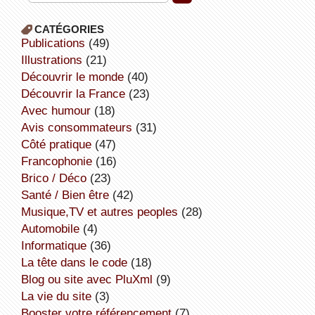
CATÉGORIES
publications
(49)
illustrations
(21)
découvrir le monde
(40)
découvrir la France
(23)
avec humour
(18)
avis consommateurs
(31)
côté pratique
(47)
Francophonie
(16)
Brico / Déco
(23)
Santé / Bien être
(42)
Musique,TV et autres peoples
(28)
Automobile
(4)
informatique
(36)
la tête dans le code
(18)
Blog ou site avec PluXml
(9)
la vie du site
(3)
booster votre référencement
(7)