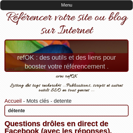
Menu
Référencer votre site ou blog
sur Internet
refOK : des outils et des liens pour
booster votre référencement .
avec refOK
Listing des tags recherchés ...Publications, scripts et autres
outils SEO en tous genres ...
Accueil
-
Mots clés
-
detente
détente
Questions drôles en direct de
Facebook (avec les réponses).