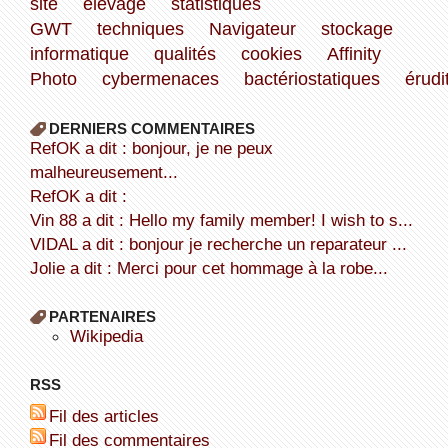
site
élevage
statistiques
GWT
techniques
Navigateur
stockage
informatique
qualités
cookies
Affinity
Photo
cybermenaces
bactériostatiques
érudi
DERNIERS COMMENTAIRES
refOK a dit : bonjour, je ne peux
malheureusement...
refOK a dit :
Vin 88 a dit : Hello my family member! I wish to s...
VIDAL a dit : bonjour je recherche un reparateur ...
Jolie a dit : Merci pour cet hommage à la robe...
PARTENAIRES
wikipedia
RSS
Fil des articles
Fil des commentaires