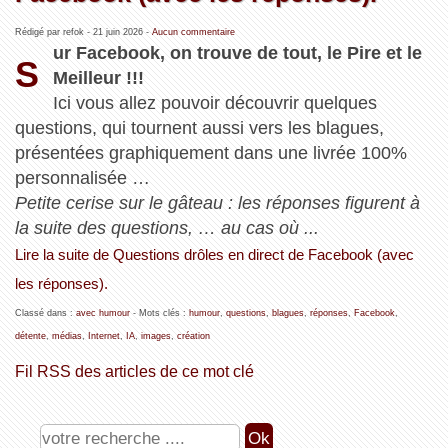
Rédigé par refok -
21 juin 2026
-
Aucun commentaire
ur Facebook, on trouve de tout, le Pire et le
S
Meilleur !!!
Ici vous allez pouvoir découvrir quelques
questions, qui tournent aussi vers les blagues,
présentées graphiquement dans une livrée 100%
personnalisée …
Petite cerise sur le gâteau : les réponses figurent à
la suite des questions, … au cas où ...
Lire la suite de Questions drôles en direct de Facebook (avec
les réponses).
Classé dans :
avec humour
- Mots clés :
humour
,
questions
,
blagues
,
réponses
,
Facebook
,
détente
,
médias
,
Internet
,
IA
,
images
,
création
Fil RSS des articles de ce mot clé