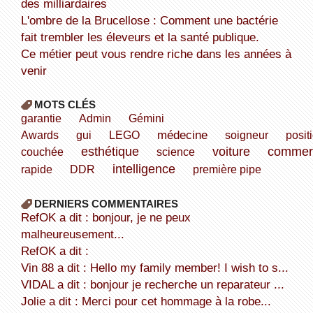
des milliardaires
L'ombre de la Brucellose : Comment une bactérie
fait trembler les éleveurs et la santé publique.
Ce métier peut vous rendre riche dans les années à
venir
MOTS CLÉS
garantie
Admin
Gémini
médecine
Awards
gui
LEGO
soigneur
posit
esthétique
voiture
commer
couchée
science
intelligence
rapide
DDR
première pipe
DERNIERS COMMENTAIRES
refOK a dit : bonjour, je ne peux
malheureusement...
refOK a dit :
Vin 88 a dit : Hello my family member! I wish to s...
VIDAL a dit : bonjour je recherche un reparateur ...
Jolie a dit : Merci pour cet hommage à la robe...