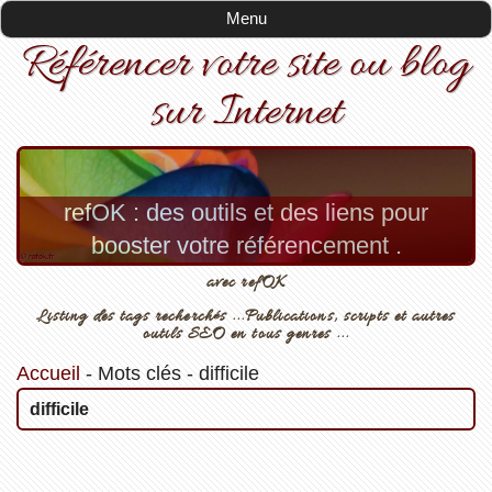
Menu
Référencer votre site ou blog
sur Internet
refOK : des outils et des liens pour
booster votre référencement .
avec refOK
Listing des tags recherchés ...Publications, scripts et autres
outils SEO en tous genres ...
Accueil
-
Mots clés
-
difficile
difficile