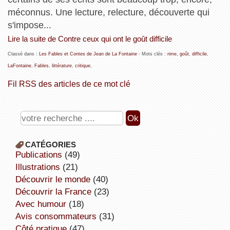
méconnus. Une lecture, relecture, découverte qui
s'impose...
Lire la suite de Contre ceux qui ont le goût difficile
Classé dans :
Les Fables et Contes de Jean de La Fontaine
- Mots clés :
rime
,
goût
,
difficile
,
LaFontaine
,
Fables
,
littérature
,
critique
,
Fil RSS des articles de ce mot clé
CATÉGORIES
publications
(49)
illustrations
(21)
découvrir le monde
(40)
découvrir la France
(23)
avec humour
(18)
avis consommateurs
(31)
côté pratique
(47)