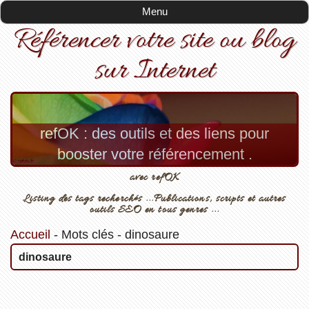
Menu
Référencer votre site ou blog
sur Internet
refOK : des outils et des liens pour
booster votre référencement .
avec refOK
Listing des tags recherchés ...Publications, scripts et autres
outils SEO en tous genres ...
Accueil
-
Mots clés
-
dinosaure
dinosaure