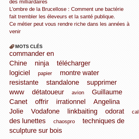
des milliardaires
L'ombre de la Brucellose : Comment une bactérie
fait trembler les éleveurs et la santé publique.
Ce métier peut vous rendre riche dans les années à
venir
MOTS CLÉS
commander en
Chine
ninja
télécharger
logiciel
montre water
papier
resistante
standalone
supprimer
www
détatoueur
Guillaume
avion
Canet
offrir
irrationnel
Angelina
Jolie
Vodafone
linkbaiting
odorat
cal
des lunettes
techniques de
chaospro
sculpture sur bois