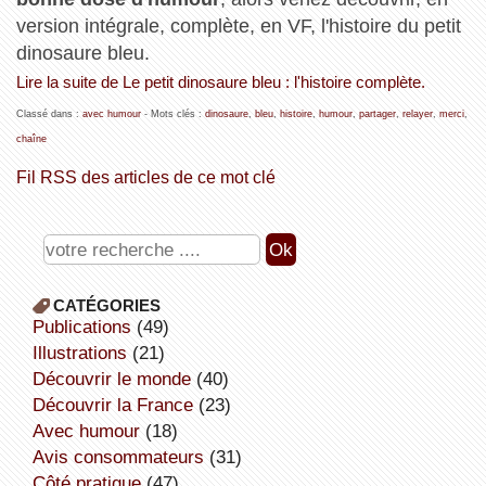
version intégrale, complète, en VF, l'histoire du petit
dinosaure bleu.
Lire la suite de Le petit dinosaure bleu : l'histoire complète.
Classé dans :
avec humour
- Mots clés :
dinosaure
,
bleu
,
histoire
,
humour
,
partager
,
relayer
,
merci
,
chaîne
Fil RSS des articles de ce mot clé
CATÉGORIES
publications
(49)
illustrations
(21)
découvrir le monde
(40)
découvrir la France
(23)
avec humour
(18)
avis consommateurs
(31)
côté pratique
(47)