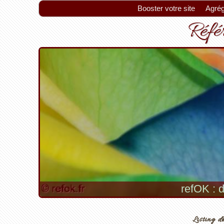
Booster votre site
Agrég
Référ
refOK : d
Listing de