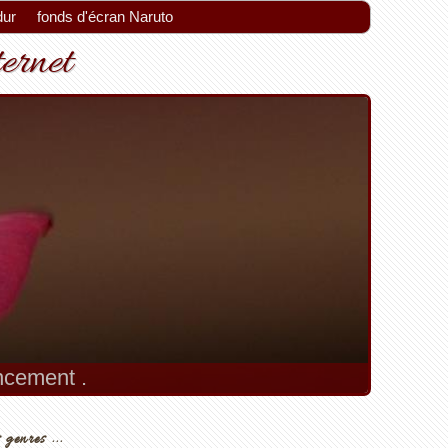
dur
fonds d'écran Naruto
ternet
encement .
 genres ...