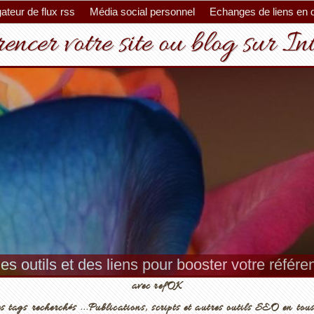
ateur de flux rss
Média social personnel
Echanges de liens en 
encer votre site ou blog sur In
es outils et des liens pour booster votre référ
avec refOK
s tags recherchés ...Publications, scripts et autres outils SEO en tous