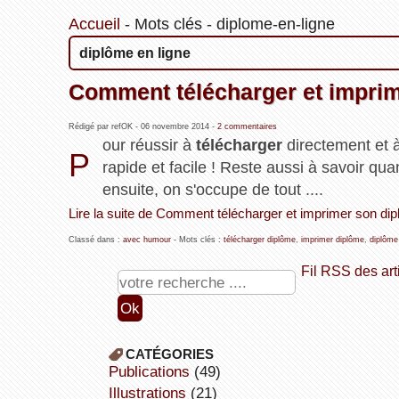
Accueil
-
Mots clés
-
diplome-en-ligne
diplôme en ligne
Comment télécharger et imprim
Rédigé par refOK -
06 novembre 2014
-
2 commentaires
our réussir à
télécharger
directement et 
P
rapide et facile ! Reste aussi à savoir qua
ensuite, on s'occupe de tout ....
Lire la suite de Comment télécharger et imprimer son dip
Classé dans :
avec humour
- Mots clés :
télécharger diplôme
,
imprimer diplôme
,
diplôme
Fil RSS des art
CATÉGORIES
publications
(49)
illustrations
(21)