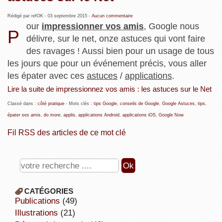
Rédigé par refOK -
03 septembre 2015
-
Aucun commentaire
our
impressionner vos amis
, Google nous
P
délivre, sur le net, onze astuces qui vont faire
des ravages ! Aussi bien pour un usage de tous
les jours que pour un événement précis, vous aller
les épater avec ces
astuces
/
applications
.
Lire la suite de impressionnez vos amis : les astuces sur le Net
Classé dans :
côté pratique
- Mots clés :
tips Google
,
conseils de Google
,
Google Astuces
,
tips
,
épater ses amis
,
do more
,
applis
,
applications Android
,
applications iOS
,
Google Now
Fil RSS des articles de ce mot clé
CATÉGORIES
publications
(49)
illustrations
(21)