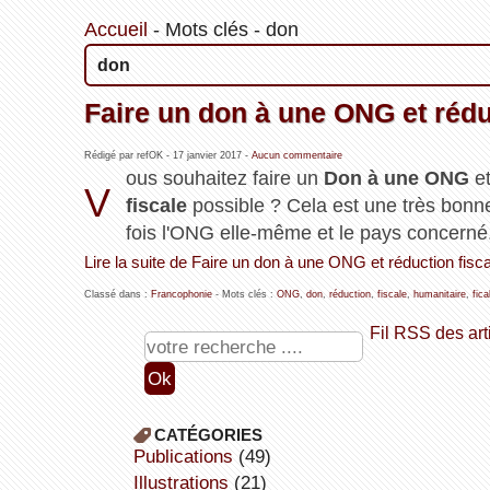
Accueil
-
Mots clés
-
don
don
Faire un don à une ONG et réduc
Rédigé par refOK -
17 janvier 2017
-
Aucun commentaire
ous souhaitez faire un
Don à une ONG
et
V
fiscale
possible ? Cela est une très bonn
fois l'ONG elle-même et le pays concerné
Lire la suite de Faire un don à une ONG et réduction fisca
Classé dans :
Francophonie
- Mots clés :
ONG
,
don
,
réduction
,
fiscale
,
humanitaire
,
fica
Fil RSS des art
CATÉGORIES
publications
(49)
illustrations
(21)