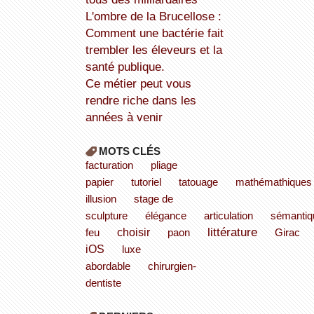
L'ombre de la Brucellose :
Comment une bactérie fait
trembler les éleveurs et la
santé publique.
Ce métier peut vous
rendre riche dans les
années à venir
MOTS CLÉS
facturation
pliage
papier
tutoriel
tatouage
mathémathiques
illusion
stage de
sculpture
élégance
articulation
sémantiq
littérature
choisir
feu
paon
Girac
iOS
luxe
abordable
chirurgien-
dentiste