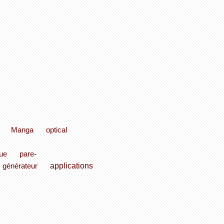
Manga
optical
ue
pare-
applications
générateur