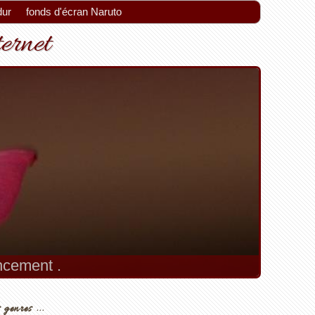
dur
fonds d'écran Naruto
ternet
encement .
 genres ...