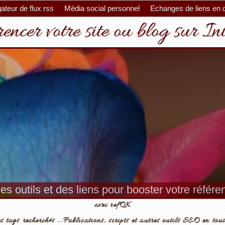
ateur de flux rss
Média social personnel
Echanges de liens en 
encer votre site ou blog sur In
es outils et des liens pour booster votre référ
avec refOK
s tags recherchés ...Publications, scripts et autres outils SEO en tous