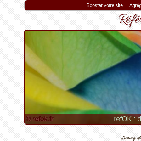
Booster votre site
Agrég
Référ
refOK : d
Listing de