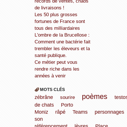
records de ventes, chaos
de livraisons !
Les 50 plus grosses
fortunes de France sont
tous des milliardaires
L'ombre de la Brucellose :
Comment une bactérie fait
trembler les éleveurs et la
santé publique.
Ce métier peut vous
rendre riche dans les
années à venir
MOTS CLÉS
poèmes
zébrâne
sourire
testo
de chats
Porto
Moniz
râpé
Teams
personnages
son
référencement
lèvres
Place