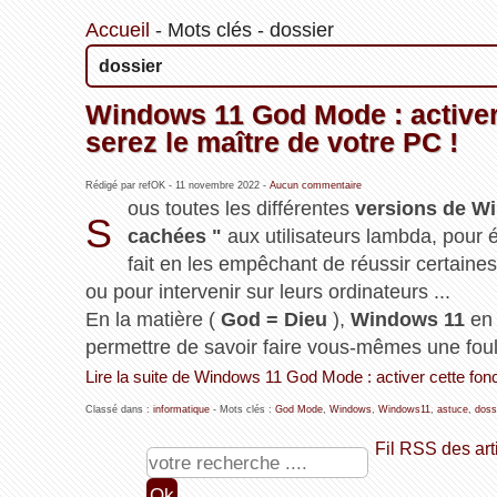
Accueil
-
Mots clés
-
dossier
dossier
Windows 11 God Mode : activer 
serez le maître de votre PC !
Rédigé par refOK -
11 novembre 2022
-
Aucun commentaire
ous toutes les différentes
versions de W
S
cachées "
aux utilisateurs lambda, pour é
fait en les empêchant de réussir certaine
ou pour intervenir sur leurs ordinateurs ...
En la matière (
God = Dieu
),
Windows 11
en 
permettre de savoir faire vous-mêmes une foul
Lire la suite de Windows 11 God Mode : activer cette fon
Classé dans :
informatique
- Mots clés :
God Mode
,
Windows
,
Windows11
,
astuce
,
doss
Fil RSS des art