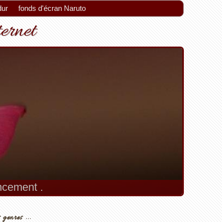
dur
fonds d'écran Naruto
ternet
encement .
 genres ...