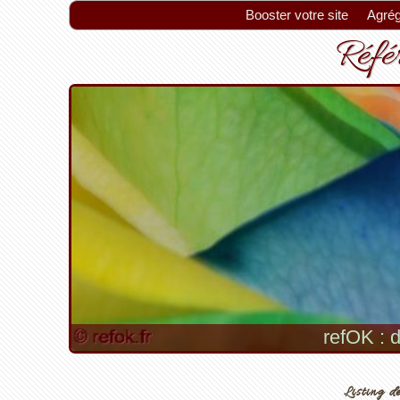
Booster votre site
Agrég
Référ
refOK : d
Listing de