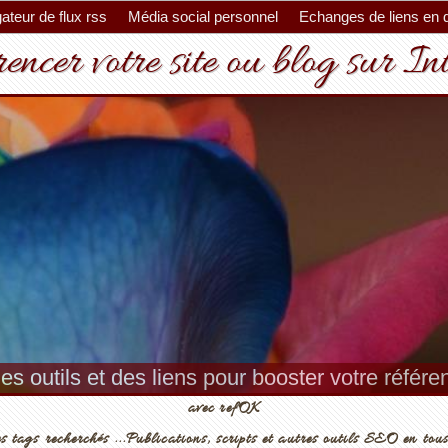
ateur de flux rss
Média social personnel
Echanges de liens en 
encer votre site ou blog sur In
es outils et des liens pour booster votre référ
avec refOK
s tags recherchés ...Publications, scripts et autres outils SEO en tous