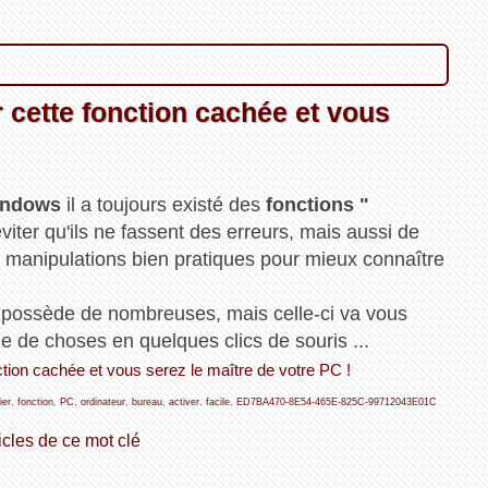
cette fonction cachée et vous
indows
il a toujours existé des
fonctions "
viter qu'ils ne fassent des erreurs, mais aussi de
s manipulations bien pratiques pour mieux connaître
possède de nombreuses, mais celle-ci va vous
e de choses en quelques clics de souris ...
ction cachée et vous serez le maître de votre PC !
ier
,
fonction
,
PC
,
ordinateur
,
bureau
,
activer
,
facile
,
ED7BA470-8E54-465E-825C-99712043E01C
icles de ce mot clé