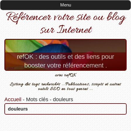
Menu
Référencer votre site ou blog
sur Internet
refOK : des outils et des liens pour
booster votre référencement .
avec refOK
Listing des tags recherchés ...Publications, scripts et autres
outils SEO en tous genres ...
Accueil
-
Mots clés
-
douleurs
douleurs