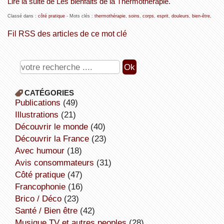
Lire la suite de Les bienfaits de la Thermothérapie.
Classé dans :
côté pratique
- Mots clés :
thermothérapie
,
soins
,
corps
,
esprit
,
douleurs
,
bien-être
,
Fil RSS des articles de ce mot clé
CATÉGORIES
publications
(49)
illustrations
(21)
découvrir le monde
(40)
découvrir la France
(23)
avec humour
(18)
avis consommateurs
(31)
côté pratique
(47)
Francophonie
(16)
Brico / Déco
(23)
Santé / Bien être
(42)
Musique,TV et autres peoples
(28)