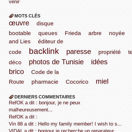
venir
MOTS CLÉS
œuvre
disque
bootable
queues
Frieda
arbre
noyée
and Lies
éditeur de
backlink
paresse
code
propriété
t
photos de Tunisie
idées
déco
brico
Code de la
miel
Route
pharmacie
Cocorico
DERNIERS COMMENTAIRES
refOK a dit : bonjour, je ne peux
malheureusement...
refOK a dit :
Vin 88 a dit : Hello my family member! I wish to s...
VIDAL a dit : bonjour je recherche un reparateur ...