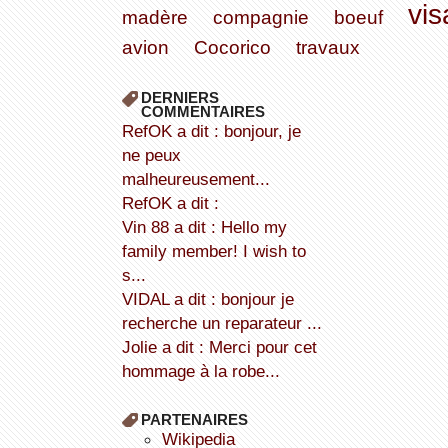
vi
madère
compagnie
boeuf
avion
Cocorico
travaux
DERNIERS
COMMENTAIRES
refOK a dit : bonjour, je
ne peux
malheureusement...
refOK a dit :
Vin 88 a dit : Hello my
family member! I wish to
s...
VIDAL a dit : bonjour je
recherche un reparateur ...
Jolie a dit : Merci pour cet
hommage à la robe...
PARTENAIRES
wikipedia