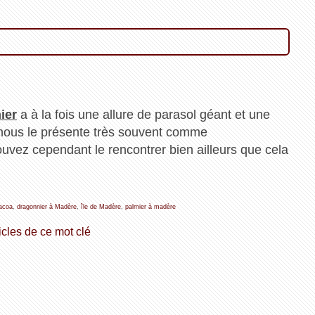
ier
a à la fois une allure de parasol géant et une
n nous le présente très souvent comme
uvez cependant le rencontrer bien ailleurs que cela
acoa
,
dragonnier à Madère
,
île de Madère
,
palmier à madère
icles de ce mot clé