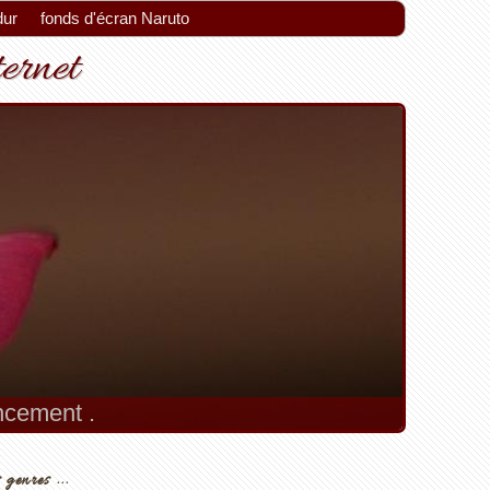
dur
fonds d'écran Naruto
ternet
encement .
 genres ...