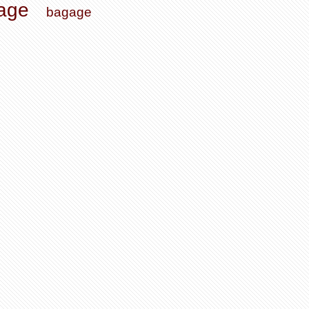
sage
bagage