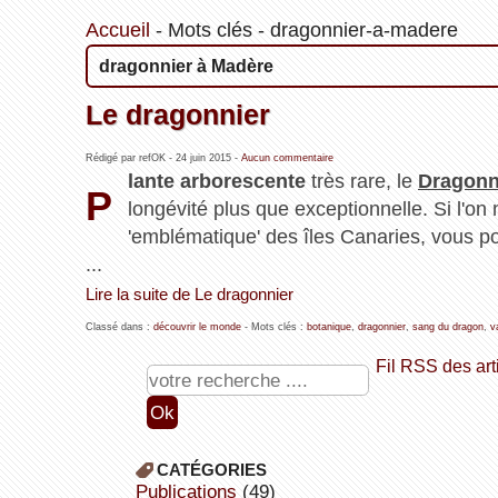
Accueil
-
Mots clés
-
dragonnier-a-madere
dragonnier à Madère
Le dragonnier
Rédigé par refOK -
24 juin 2015
-
Aucun commentaire
lante arborescente
très rare, le
Dragonn
P
longévité plus que exceptionnelle. Si l'o
'emblématique' des îles Canaries, vous po
...
Lire la suite de Le dragonnier
Classé dans :
découvrir le monde
- Mots clés :
botanique
,
dragonnier
,
sang du dragon
,
v
Fil RSS des art
CATÉGORIES
publications
(49)