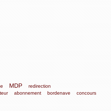
MDP
ce
redirection
teur
abonnement
bordenave
concours