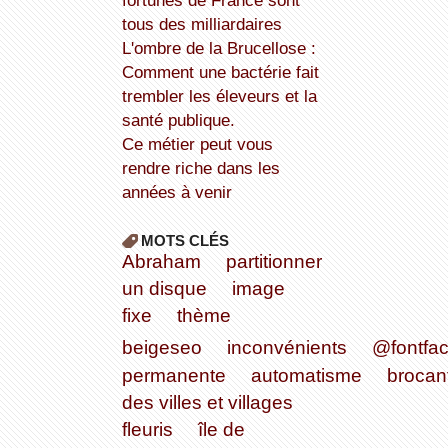
fortunes de France sont
tous des milliardaires
L'ombre de la Brucellose :
Comment une bactérie fait
trembler les éleveurs et la
santé publique.
Ce métier peut vous
rendre riche dans les
années à venir
MOTS CLÉS
Abraham
partitionner
un disque
image
fixe
thème
beigeseo
inconvénients
@fontfa
permanente
automatisme
brocan
des villes et villages
fleuris
île de