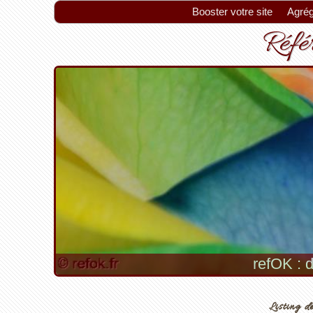
Booster votre site
Agrég
Référ
refOK : d
Listing de