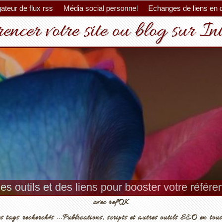
ateur de flux rss
Média social personnel
Echanges de liens en 
encer votre site ou blog sur In
es outils et des liens pour booster votre référ
avec refOK
s tags recherchés ...Publications, scripts et autres outils SEO en tous