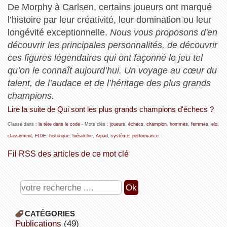
De Morphy à Carlsen, certains joueurs ont marqué
l’histoire par leur créativité, leur domination ou leur
longévité exceptionnelle.
Nous vous proposons d'en
découvrir les principales personnalités, de découvrir
ces figures légendaires qui ont façonné le jeu tel
qu’on le connaît aujourd’hui. Un voyage au cœur du
talent, de l’audace et de l’héritage des plus grands
champions.
Lire la suite de Qui sont les plus grands champions d'échecs ?
Classé dans :
la tête dans le code
- Mots clés :
joueurs
,
échecs
,
champion
,
hommes
,
femmes
,
elo
,
classement
,
FIDE
,
historique
,
hiérarchie
,
Arpad
,
système
,
performance
Fil RSS des articles de ce mot clé
CATÉGORIES
publications
(49)