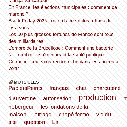
Manga VS Cartoon
En France, les élections municipales : comment ça
marche ?
Black Friday 2025 : records de ventes, chaos de
livraisons !
Les 50 plus grosses fortunes de France sont tous
des milliardaires
L'ombre de la Brucellose : Comment une bactérie
fait trembler les éleveurs et la santé publique.
Ce métier peut vous rendre riche dans les années à
venir
MOTS CLÉS
PapiersPeints
français
chat
charcuterie
production
d'auvergne
autorisation
h
hébergeur
les fondations de la
maison
lettrage
chapô fermé
vie du
site
question
La