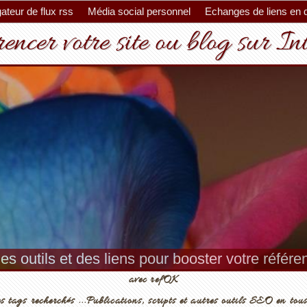
ateur de flux rss
Média social personnel
Echanges de liens en 
encer votre site ou blog sur In
es outils et des liens pour booster votre référ
avec refOK
s tags recherchés ...Publications, scripts et autres outils SEO en tous