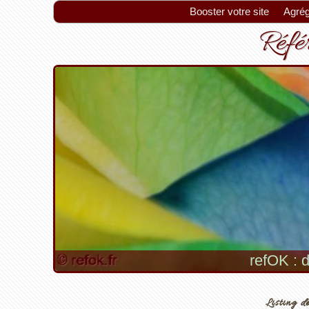
Booster votre site
Agrég
Référ
refOK : d
Listing de