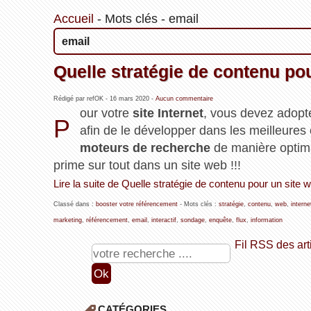
Accueil
-
Mots clés
-
email
email
Quelle stratégie de contenu po
Rédigé par refOK -
16 mars 2020
-
Aucun commentaire
our votre
site Internet
, vous devez adop
P
afin de le développer dans les meilleures 
moteurs de recherche
de manière optim
prime sur tout dans un site web !!!
Lire la suite de Quelle stratégie de contenu pour un site 
Classé dans :
booster votre référencement
- Mots clés :
stratégie
,
contenu
,
web
,
interne
marketing
,
référencement
,
email
,
interactif
,
sondage
,
enquête
,
flux
,
information
Fil RSS des art
CATÉGORIES