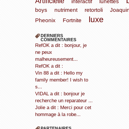
Artificielle
interactif
lunettes
boys
nutriment
retortoli
Joaqui
luxe
Pheonix
Fortnite
DERNIERS
COMMENTAIRES
refOK a dit : bonjour, je
ne peux
malheureusement...
refOK a dit :
Vin 88 a dit : Hello my
family member! I wish to
s...
VIDAL a dit : bonjour je
recherche un reparateur ...
Jolie a dit : Merci pour cet
hommage à la robe...
PARTENAIRES