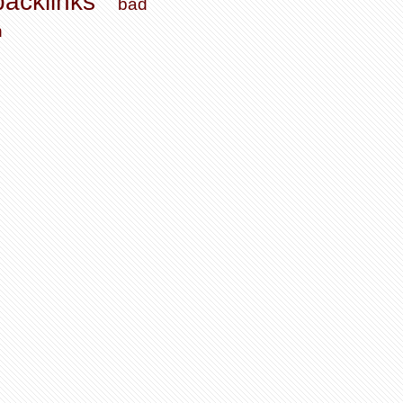
backlinks
bad
n