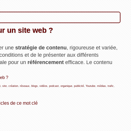
ur un site web ?
ter une
stratégie de contenu
, rigoureuse et variée,
conditions et de le présenter aux différents
ale pour un
référencement
efficace. Le contenu
web ?
t
,
site
,
création
,
réseaux
,
blogs
,
vidéos
,
podcast
,
organique
,
publicité
,
Youtube
,
médias
,
trafic
,
icles de ce mot clé