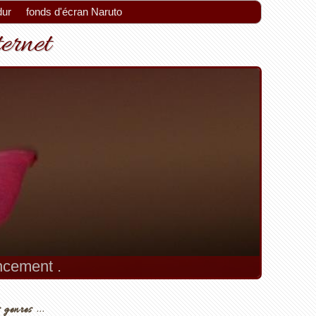
dur
fonds d'écran Naruto
ternet
encement .
 genres ...