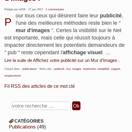
Rédigé par refOK -
27 juin 2017
-
1 commentaire
our tous ceux qui désirent faire leur
publicité
,
P
l'une des meilleures méthodes reste bien le "
mur d'images
". Certes la visibilité sur le Net
est importante, mais celle qui réussit toujours à
impacter directement les potentiels demandeurs de
" pub " reste cependant l'
affichage visuel
...
Lire la suite de Affichez votre publicité sur un Mur d'Images .
Classé dans :
publications
- Mots clés :
publicité
,
mur
,
images
,
imprimerie
,
rentabilité
,
support
,
emplacement
Fil RSS des articles de ce mot clé
CATÉGORIES
publications
(49)