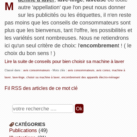
M
autre 'appellation' que l'on peut nous donner
sur les publicités ou les étiquettes, il n'en reste
pas moins que les conseils de consommateurs sont
plus que les bienvenus, tant l'offre, les possibilités et
les variétés sont nombreuses. Nous ne retiendrons
ici qu'un seul critère de choix: l'
encombremen
t ! ( le
choix du bon sens ! )
Lire la suite de conseils pour bien choisir sa machine à laver
Classé dans :
avis consommateurs
- Mots clés :
avis consommateurs
,
avis conso
,
machine à
laver
,
lave-linge
,
choisir sa machine à laver
,
encombrement des appareils électro-ménager
Fil RSS des articles de ce mot clé
CATÉGORIES
publications
(49)