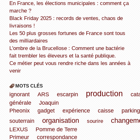
En France, les élections municipales : comment ça
marche ?
Black Friday 2025 : records de ventes, chaos de
livraisons !
Les 50 plus grosses fortunes de France sont tous
des milliardaires
L'ombre de la Brucellose : Comment une bactérie
fait trembler les éleveurs et la santé publique.
Ce métier peut vous rendre riche dans les années à
venir
MOTS CLÉS
production
ignorant
ARS
escarpin
cat
générale
Joaquin
Pheonix
gadget
expérience
caisse
parking
organisation
changem
souterrain
sourire
LEXUS
Pomme de Terre
Primeur
correspondance