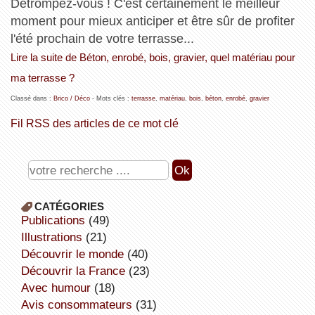
Détrompez-vous ! C'est certainement le meilleur
moment pour mieux anticiper et être sûr de profiter
l'été prochain de votre terrasse...
Lire la suite de Béton, enrobé, bois, gravier, quel matériau pour
ma terrasse ?
Classé dans :
Brico / Déco
- Mots clés :
terrasse
,
matériau
,
bois
,
béton
,
enrobé
,
gravier
Fil RSS des articles de ce mot clé
CATÉGORIES
publications
(49)
illustrations
(21)
découvrir le monde
(40)
découvrir la France
(23)
avec humour
(18)
avis consommateurs
(31)