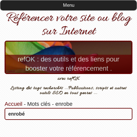
Menu
Référencer votre site ou blog
sur Internet
refOK : des outils et des liens pour
booster votre référencement .
avec refOK
Listing des tags recherchés ...Publications, scripts et autres
outils SEO en tous genres ...
Accueil
-
Mots clés
-
enrobe
enrobé