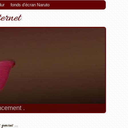
dur
fonds d'écran Naruto
ternet
encement .
 genres ...