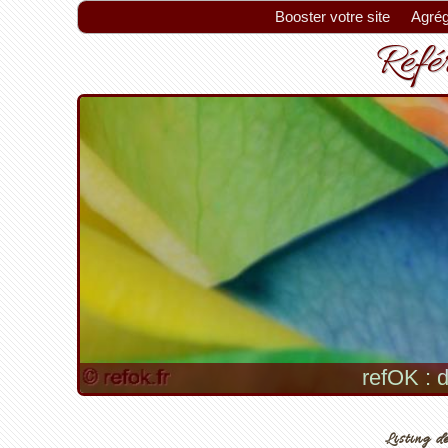
Booster votre site
Agrég
Référ
refOK : d
Listing de