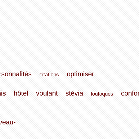
rsonnalités
optimiser
citations
is
hôtel
voulant
stévia
confor
loufoques
veau-