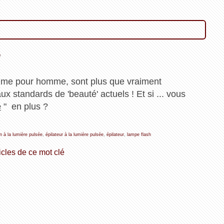
.
mme pour homme, sont plus que vraiment
ux standards de 'beauté' actuels ! Et si ... vous
e
" en plus ?
on à la lumière pulsée
,
épilateur à la lumière pulsée
,
épilateur
,
lampe flash
icles de ce mot clé