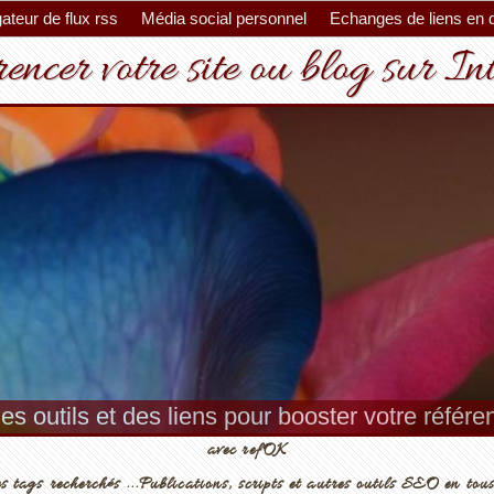
ateur de flux rss
Média social personnel
Echanges de liens en 
encer votre site ou blog sur In
es outils et des liens pour booster votre référ
avec refOK
s tags recherchés ...Publications, scripts et autres outils SEO en tous