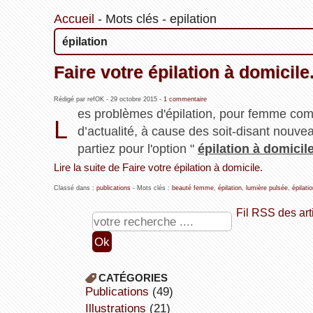
Accueil
-
Mots clés
-
epilation
épilation
Faire votre épilation à domicile
Rédigé par refOK -
29 octobre 2015
-
1 commentaire
es problèmes d'épilation, pour femme co
L
d’actualité, à cause des soit-disant nouvea
partiez pour l'option "
épilation à domicil
Lire la suite de Faire votre épilation à domicile.
Classé dans :
publications
- Mots clés :
beauté femme
,
épilation
,
lumière pulsée
,
épilati
Fil RSS des art
CATÉGORIES
publications
(49)
illustrations
(21)