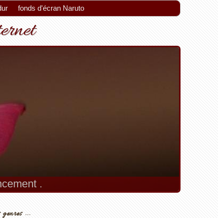
dur
fonds d'écran Naruto
ternet
encement .
 genres ...