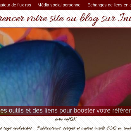
ateur de flux rss
Média social personnel
Echanges de liens en 
encer votre site ou blog sur In
es outils et des liens pour booster votre référ
avec refOK
s tags recherchés ...Publications, scripts et autres outils SEO en tous