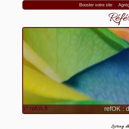
Booster votre site
Agrég
Référ
refOK : d
Listing de