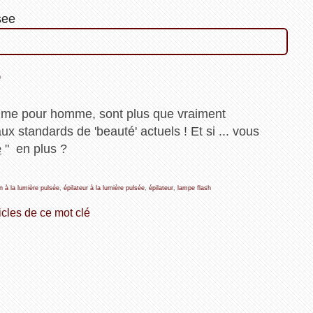
see
.
mme pour homme, sont plus que vraiment
ux standards de 'beauté' actuels ! Et si ... vous
e
" en plus ?
on à la lumière pulsée
,
épilateur à la lumière pulsée
,
épilateur
,
lampe flash
icles de ce mot clé