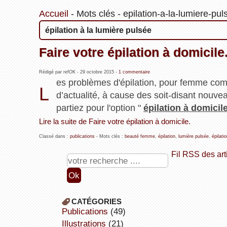
Accueil
-
Mots clés
-
epilation-a-la-lumiere-pul
épilation à la lumière pulsée
Faire votre épilation à domicile
Rédigé par refOK -
29 octobre 2015
-
1 commentaire
es problèmes d'épilation, pour femme co
L
d’actualité, à cause des soit-disant nouvea
partiez pour l'option "
épilation à domicil
Lire la suite de Faire votre épilation à domicile.
Classé dans :
publications
- Mots clés :
beauté femme
,
épilation
,
lumière pulsée
,
épilati
Fil RSS des art
CATÉGORIES
publications
(49)
illustrations
(21)