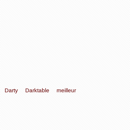
Darty
Darktable
meilleur