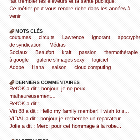
fait trembler les éleveurs et la santé publique.
Ce métier peut vous rendre riche dans les années à
venir
MOTS CLÉS
coutumes
circuits
Lawrence
ignorant
apocryph
de syndication
Médias
Sociaux
Beaufort
kraft
passion
thermothérapie
à google
galerie s'images sexy
logiciel
Adobe
Haha
saison
cloud computing
DERNIERS COMMENTAIRES
refOK a dit : bonjour, je ne peux
malheureusement...
refOK a dit :
Vin 88 a dit : Hello my family member! I wish to s...
VIDAL a dit : bonjour je recherche un reparateur ...
Jolie a dit : Merci pour cet hommage à la robe...