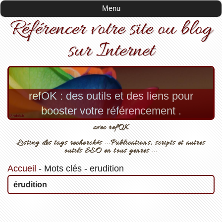
Menu
Référencer votre site ou blog
sur Internet
refOK : des outils et des liens pour
booster votre référencement .
avec refOK
Listing des tags recherchés ...Publications, scripts et autres
outils SEO en tous genres ...
Accueil
-
Mots clés
-
erudition
érudition