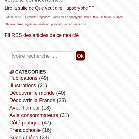
Lire la suite de Que veut dire " apocryphe " ?
Classé dans :
Questions-Réponses
- Mots clés :
apocryphe
,
doute
,
faux
,
imitation
,
suspect
,
officieux
,
fake
,
signature
,
érudition
,
poinçons
,
expert
,
expertise
Fil RSS des articles de ce mot clé
CATÉGORIES
publications
(49)
illustrations
(21)
découvrir le monde
(40)
découvrir la France
(23)
avec humour
(18)
avis consommateurs
(31)
côté pratique
(47)
Francophonie
(16)
Brico / Déco
(23)