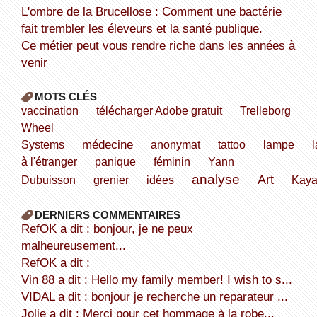
L'ombre de la Brucellose : Comment une bactérie
fait trembler les éleveurs et la santé publique.
Ce métier peut vous rendre riche dans les années à
venir
MOTS CLÉS
vaccination
télécharger Adobe gratuit
Trelleborg
Wheel
médecine
Systems
anonymat
tattoo
lampe
l
à l'étranger
panique
féminin
Yann
analyse
Art
Dubuisson
grenier
idées
Kaya
DERNIERS COMMENTAIRES
refOK a dit : bonjour, je ne peux
malheureusement...
refOK a dit :
Vin 88 a dit : Hello my family member! I wish to s...
VIDAL a dit : bonjour je recherche un reparateur ...
Jolie a dit : Merci pour cet hommage à la robe...