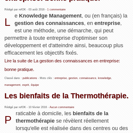
Rédigé par refOK -
03 août 2016
-
1 commentaire
e
Knowledge Management
, ou (en français) la
L
gestion des connaissances
, en
entreprise
,
est une méthode, une démarche, qui peut
permettre à toute entreprise d'optimiser son
développement et d'atteindre ainsi, beaucoup plus
efficacement les objectifs fixés.
Lire la suite de La gestion des connaissances en entreprise:
bonne pratique.
Classé dans :
publications
- Mots clés :
entreprise
,
gestion
,
connaissance
,
knowledge
,
management
,
esprit
,
équipe
Les bienfaits de la Thermothérapie.
Rédigé par refOK -
10 février 2016
-
Aucun commentaire
raticable à domicile, les
bienfaits de la
P
thermothérapie
se révèlent réellement
lorsqu'elle est réalisée dans des centres ou des