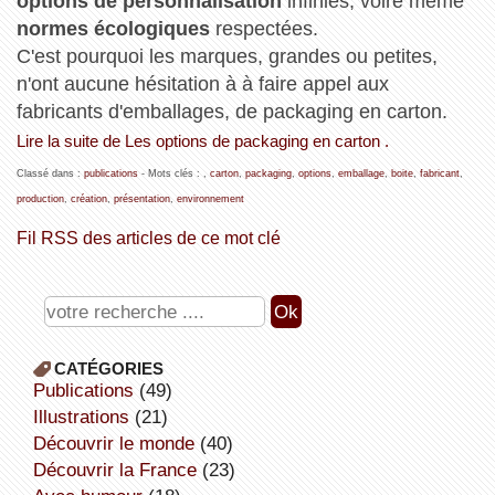
options de personnalisation
infinies, voire même
normes écologiques
respectées.
C'est pourquoi les marques, grandes ou petites,
n'ont aucune hésitation à à faire appel aux
fabricants d'emballages, de packaging en carton.
Lire la suite de Les options de packaging en carton .
Classé dans :
publications
- Mots clés :
,
carton
,
packaging
,
options
,
emballage
,
boite
,
fabricant
,
production
,
création
,
présentation
,
environnement
Fil RSS des articles de ce mot clé
CATÉGORIES
publications
(49)
illustrations
(21)
découvrir le monde
(40)
découvrir la France
(23)