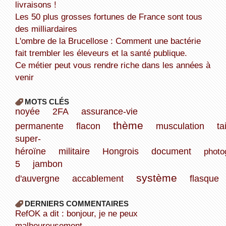
livraisons !
Les 50 plus grosses fortunes de France sont tous
des milliardaires
L'ombre de la Brucellose : Comment une bactérie
fait trembler les éleveurs et la santé publique.
Ce métier peut vous rendre riche dans les années à
venir
MOTS CLÉS
noyée
2FA
assurance-vie
thème
permanente
flacon
musculation
ta
super-
héroïne
militaire
Hongrois
document
photo
5
jambon
système
d'auvergne
accablement
flasque
DERNIERS COMMENTAIRES
refOK a dit : bonjour, je ne peux
malheureusement...