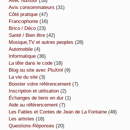
avec humour
(18)
avis consommateurs
(31)
côté pratique
(47)
Francophonie
(16)
Brico / Déco
(23)
Santé / Bien être
(42)
Musique,TV et autres peoples
(28)
Automobile
(4)
informatique
(36)
la tête dans le code
(18)
Blog ou site avec PluXml
(9)
la vie du site
(3)
booster votre référencement
(7)
inscription et utilisation
(2)
échanges de liens en dur
(1)
aide au référencement
(7)
Les Fables et Contes de Jean de La Fontaine
(48)
Les artistes
(18)
Questions-Réponses
(20)