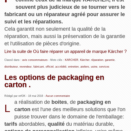
souvent plus judicieux de se tourner vers le
fabricant ou un réparateur agréé pour assurer le
suivi et les réparations.
Cela garantit non seulement la qualité de la
réparation, mais aussi la préservation de la garantie
et l'utilisation de pièces d'origine.
Lire la suite de Où faire réparer un appareil de marque Kärcher ?
Classé dans :
avis consommateurs
- Mots clés :
KARCHER
,
Kärcher
,
réparation
,
garantie
,
distributeur
,
revendeur
,
fabricant
,
officiel
,
accrédité
,
entretien
,
ateliers
,
usine
,
services
Les options de packaging en
carton .
Rédigé par refOK -
18 mai 2018
-
Aucun commentaire
a réalisation de
boites
, de
packaging en
L
carton
est l'une des meilleurs solutions que l'on
puisse trouver dans le domaine de l'emballage:
tarifs
abordables,
qualité
du matériau durable,