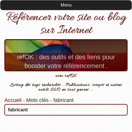
Menu
Référencer votre site ou blog
sur Internet
refOK : des outils et des liens pour
booster votre référencement .
avec refOK
Listing des tags recherchés ...Publications, scripts et autres
outils SEO en tous genres ...
Accueil
-
Mots clés
-
fabricant
fabricant