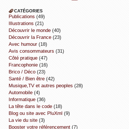
CATÉGORIES
publications
(49)
illustrations
(21)
découvrir le monde
(40)
découvrir la France
(23)
avec humour
(18)
avis consommateurs
(31)
côté pratique
(47)
Francophonie
(16)
Brico / Déco
(23)
Santé / Bien être
(42)
Musique,TV et autres peoples
(28)
Automobile
(4)
informatique
(36)
la tête dans le code
(18)
Blog ou site avec PluXml
(9)
la vie du site
(3)
booster votre référencement
(7)