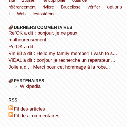
site
zutiste
francophonie
outls de
options
référencement
rivière
Brucellose
vérifier
I
Web
testostérone
DERNIERS COMMENTAIRES
refOK a dit : bonjour, je ne peux
malheureusement...
refOK a dit :
Vin 88 a dit : Hello my family member! I wish to s...
VIDAL a dit : bonjour je recherche un reparateur ...
Jolie a dit : Merci pour cet hommage à la robe...
PARTENAIRES
wikipedia
RSS
Fil des articles
Fil des commentaires