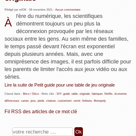
Rédigé par refOK -
09 novembre 2021
-
Aucun commentaire
l'ère du numérique, les scientifiques
À
démontrent toujours un peu plus la
déconnexion provoquée par les réseaux
sociaux entre les gens. Au sein même des familles,
le temps passé devant l'écran est exponentiel
depuis plusieurs années. Mais, avec une
omniprésence des images, il est parfois difficile pour
les parents de limiter l'accès aux jeux vidéo ou aux
séries.
Lire la suite de Petit guide pour une table de jeu originale
Classé dans :
Brico / Déco
- Mots clés :
DIY
,
guide
,
table
,
originale
,
fabriquer
,
Netflix
,
économie
,
défonceuse
,
cartes
,
jeux
,
pieds
,
chaises
,
customiser
,
vernir
,
finitions
,
Monopoly
Fil RSS des articles de ce mot clé