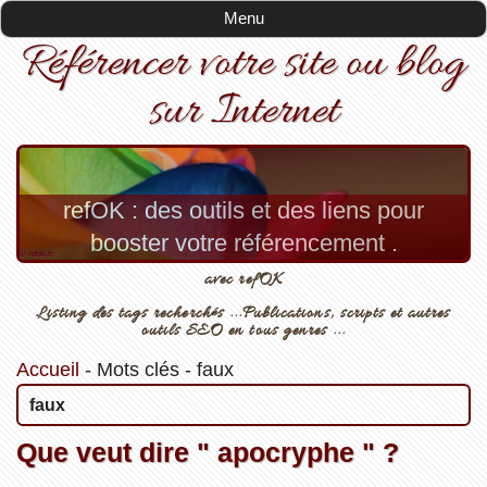
Menu
Référencer votre site ou blog
sur Internet
refOK : des outils et des liens pour
booster votre référencement .
avec refOK
Listing des tags recherchés ...Publications, scripts et autres
outils SEO en tous genres ...
Accueil
-
Mots clés
-
faux
faux
Que veut dire " apocryphe " ?