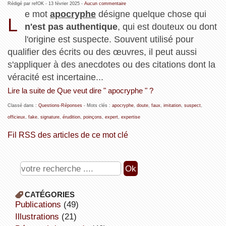
Rédigé par refOK -
13 février 2025
-
Aucun commentaire
e mot
apocryphe
désigne quelque chose qui
L
n'est pas authentique
, qui est douteux ou dont
l'origine est suspecte. Souvent utilisé pour
qualifier des écrits ou des œuvres, il peut aussi
s'appliquer à des anecdotes ou des citations dont la
véracité est incertaine...
Lire la suite de Que veut dire " apocryphe " ?
Classé dans :
Questions-Réponses
- Mots clés :
apocryphe
,
doute
,
faux
,
imitation
,
suspect
,
officieux
,
fake
,
signature
,
érudition
,
poinçons
,
expert
,
expertise
Fil RSS des articles de ce mot clé
CATÉGORIES
publications
(49)
illustrations
(21)