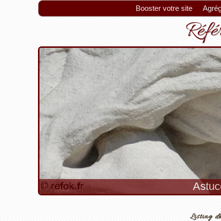
Booster votre site
Agrég
Référ
Astuc
Listing de