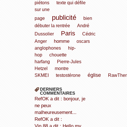
piétons
texte qui défile
sur une
publicité
page
bien
débuter la rentrée
André
Paris
Dussolier
Cédric
homme
Anger
oscars
anglophones
hip-
hop
chouette
harfang
Pierre-Jules
Hetzel
montre
église
SKMEI
testostérone
RawTher
DERNIERS
COMMENTAIRES
refOK a dit : bonjour, je
ne peux
malheureusement...
refOK a dit :
Vin 88 a dit : Hello my