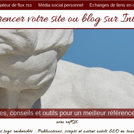
ateur de flux rss
Média social personnel
Echanges de liens en 
encer votre site ou blog sur In
es, conseils et outils pour un meilleur référenc
avec refOK
s tags recherchés ...Publications, scripts et autres outils SEO en tous