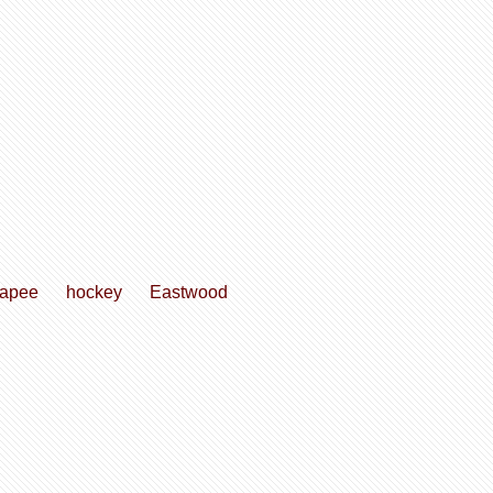
apee
hockey
Eastwood