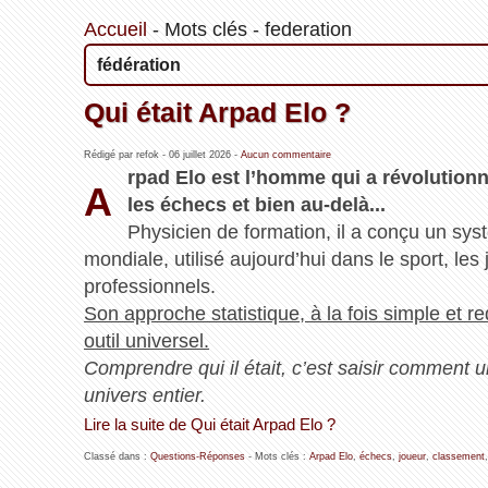
Accueil
-
Mots clés
-
federation
fédération
Qui était Arpad Elo ?
Rédigé par refok -
06 juillet 2026
-
Aucun commentaire
rpad Elo est l’homme qui a révolution
A
les échecs et bien au‑delà...
Physicien de formation, il a conçu un s
mondiale, utilisé aujourd’hui dans le sport, l
professionnels.
Son approche statistique, à la fois simple et r
outil universel.
Comprendre qui il était, c’est saisir comment u
univers entier.
Lire la suite de Qui était Arpad Elo ?
Classé dans :
Questions-Réponses
- Mots clés :
Arpad Elo
,
échecs
,
joueur
,
classement