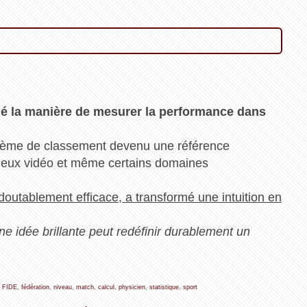
né la manière de mesurer la performance dans
ystème de classement devenu une référence
es jeux vidéo et même certains domaines
edoutablement efficace, a transformé une intuition en
ne idée brillante peut redéfinir durablement un
,
FIDE
,
fédération
,
niveau
,
match
,
calcul
,
physicien
,
statistique
,
sport